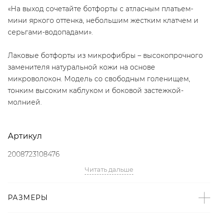
«На выход сочетайте ботфорты с атласным платьем-
мини яркого оттенка, небольшим жестким клатчем и
серьгами-водопадами».
Лаковые ботфорты из микрофибры – высокопрочного
заменителя натуральной кожи на основе
микроволокон. Модель со свободным голенищем,
тонким высоким каблуком и боковой застежкой-
молнией.
Артикул
2008723108476
Читать дальше
Детали
– Дизайн: Санкт-Петербург, Россия;
РАЗМЕРЫ
– В составе: кожа из микрофибры – заменитель