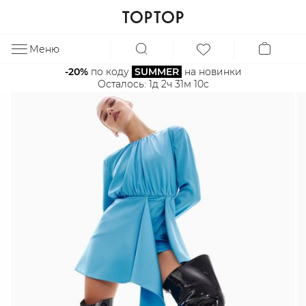
Меню
ЗА
-20%
 по коду 
SUMMER
 на новинки
Осталось: 
1д 2ч 31м 10с