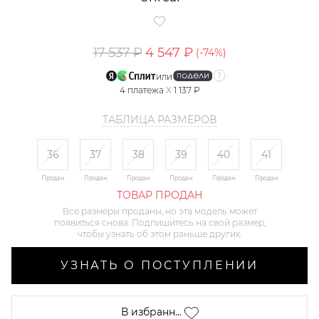
17 537 ₽
4 547 ₽
(-
74
%)
или
4
платежа
X
1 137 ₽
ТАБЛИЦА РАЗМЕРОВ
36
37
38
39
40
41
Продан
Продан
Продан
Продан
Продан
Продан
ТОВАР ПРОДАН
Все размеры проданы, но эта модель может
появиться снова. Подпишитесь на свой размер,
чтобы узнать об этом раньше других.
УЗНАТЬ О ПОСТУПЛЕНИИ
В избранн...