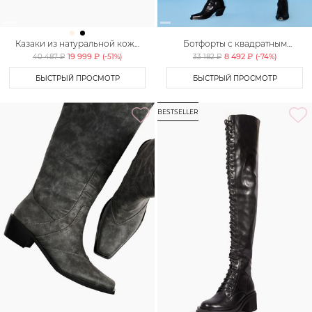
Казаки из натуральной кожи
Ботфорты с квадратным
Lera Nena
мысом Lera Nena Unreal
19 999 ₽
8 492 ₽
40 487 ₽
(-
51
%)
33 182 ₽
(-
74
%)
БЫСТРЫЙ ПРОСМОТР
БЫСТРЫЙ ПРОСМОТР
BESTSELLER