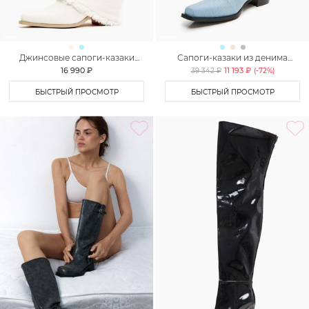
Джинсовые сапоги-казаки
Сапоги-казаки из денима
Lera Nena Unreal
Lera Nena Unreal
16 990 ₽
11 193 ₽
39 342 ₽
(-
72
%)
БЫСТРЫЙ ПРОСМОТР
БЫСТРЫЙ ПРОСМОТР