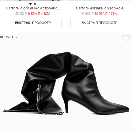
Сапоги с объемной строчкой
Сапоги-казаки с узорной
Lera Nena Unreal
строчкой Lera Nena Unreal
9 594 ₽
10 194 ₽
53 112 ₽
(-
82
%)
41 803 ₽
(-
76
%)
БЫСТРЫЙ ПРОСМОТР
БЫСТРЫЙ ПРОСМОТР
BESTSELLER