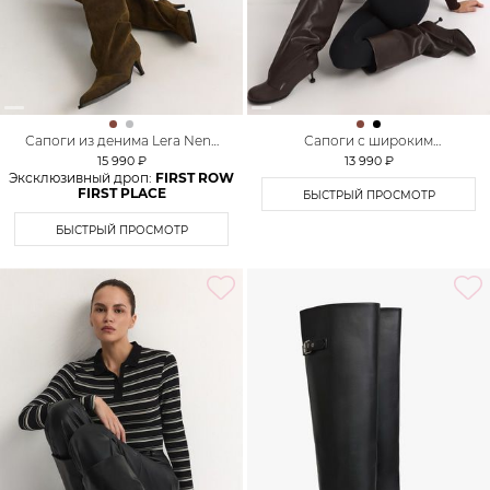
Сапоги из денима Lera Nena
Сапоги с широким
Unreal
голенищем Lera Nena Unreal
15 990 ₽
13 990 ₽
Эксклюзивный дроп:
FIRST ROW
FIRST PLACE
БЫСТРЫЙ ПРОСМОТР
БЫСТРЫЙ ПРОСМОТР