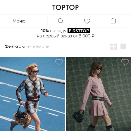
Фильтры
47 товаров
Меню
ЗА
-10%
 по коду 
FIRSTTOP
на первый заказ от 8 000 ₽
Фильтры
47 товаров