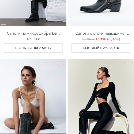
Сапоги из микрофибры Lera
Сапоги с отстегивающимся
Nena Unreal
голенищем Lera Nena Unreal
17 990 ₽
17 990 ₽
32 787 ₽
(-
45
%)
БЫСТРЫЙ ПРОСМОТР
БЫСТРЫЙ ПРОСМОТР