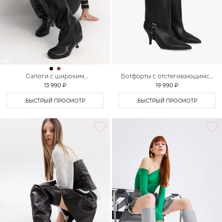
Сапоги с широким
Ботфорты с отстегивающимся
голенищем Lera Nena Unreal
голенищем Lera Nena Unreal
13 990 ₽
19 990 ₽
БЫСТРЫЙ ПРОСМОТР
БЫСТРЫЙ ПРОСМОТР