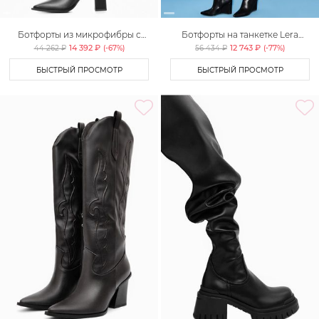
Ботфорты из микрофибры с
Ботфорты на танкетке Lera
квадратным мысом Lera Nena
Nena Unreal
14 392 ₽
12 743 ₽
44 262 ₽
(-
67
%)
56 434 ₽
(-
77
%)
Unreal
БЫСТРЫЙ ПРОСМОТР
БЫСТРЫЙ ПРОСМОТР