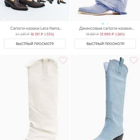
Сапоги-казаки Lera Nena
Джинсовые сапоги-казаки
Unreal
Lera Nena Unreal
16 191 ₽
13 990 ₽
24 287 ₽
(-
33
%)
18 887 ₽
(-
26
%)
БЫСТРЫЙ ПРОСМОТР
БЫСТРЫЙ ПРОСМОТР