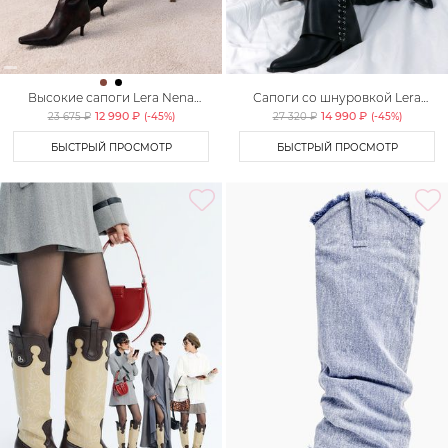
Высокие сапоги Lera Nena
Сапоги со шнуровкой Lera
Unreal
Nena Unreal
12 990 ₽
14 990 ₽
23 675 ₽
(-
45
%)
27 320 ₽
(-
45
%)
БЫСТРЫЙ ПРОСМОТР
БЫСТРЫЙ ПРОСМОТР