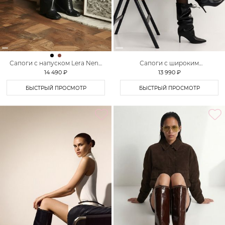
Сапоги с напуском Lera Nena
Сапоги с широким
Unreal
голенищем Lera Nena Unreal
14 490 ₽
13 990 ₽
БЫСТРЫЙ ПРОСМОТР
БЫСТРЫЙ ПРОСМОТР