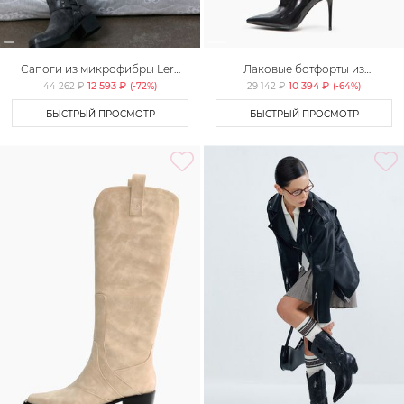
Сапоги из микрофибры Lera
Лаковые ботфорты из
Nena Unreal
микрофибры Lera Nena
12 593 ₽
10 394 ₽
44 262 ₽
(-
72
%)
29 142 ₽
(-
64
%)
Unreal
БЫСТРЫЙ ПРОСМОТР
БЫСТРЫЙ ПРОСМОТР