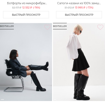
Ботфорты из микрофибры
Сапоги-казаки из 100% замши
Lera Nena Unreal
Lera Nena
12 552 ₽
13 995 ₽
52 117 ₽
(-
76
%)
51 012 ₽
(-
73
%)
БЫСТРЫЙ ПРОСМОТР
БЫСТРЫЙ ПРОСМОТР
BESTSELLER
BESTSELLER