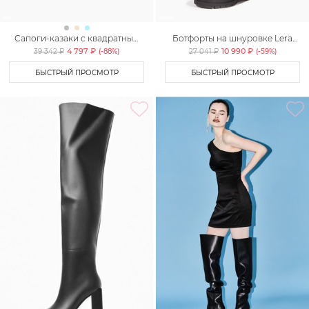
Сапоги-казаки с квадратным
Ботфорты на шнуровке Lera
мысом Lera Nena Unreal
Nena Unreal
4 797 ₽
10 990 ₽
39 342 ₽
(-
88
%)
27 041 ₽
(-
59
%)
БЫСТРЫЙ ПРОСМОТР
БЫСТРЫЙ ПРОСМОТР