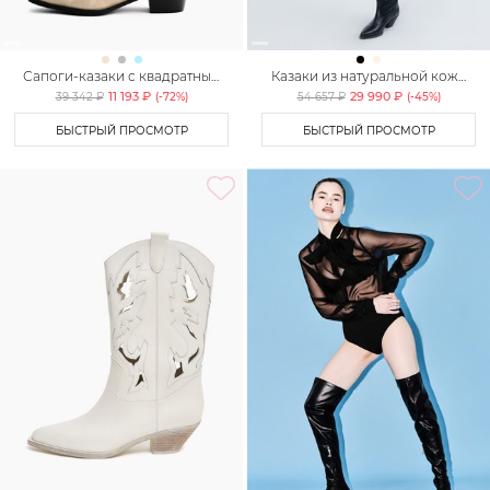
Сапоги-казаки с квадратным
Казаки из натуральной кожи
мысом Lera Nena Unreal
Lera Nena
11 193 ₽
29 990 ₽
39 342 ₽
(-
72
%)
54 657 ₽
(-
45
%)
БЫСТРЫЙ ПРОСМОТР
БЫСТРЫЙ ПРОСМОТР