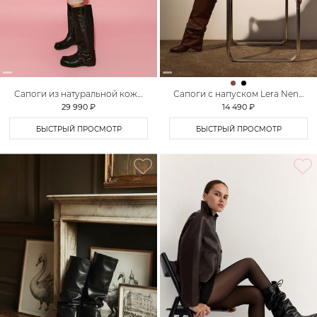
Сапоги из натуральной кожи
Сапоги с напуском Lera Nena
Lera Nena
Unreal
29 990 ₽
14 490 ₽
БЫСТРЫЙ ПРОСМОТР
БЫСТРЫЙ ПРОСМОТР