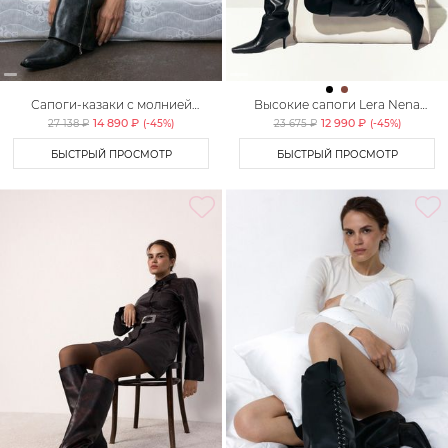
Сапоги-казаки с молнией
Высокие сапоги Lera Nena
Lera Nena Unreal
Unreal
14 890 ₽
12 990 ₽
27 138 ₽
(-
45
%)
23 675 ₽
(-
45
%)
БЫСТРЫЙ ПРОСМОТР
БЫСТРЫЙ ПРОСМОТР