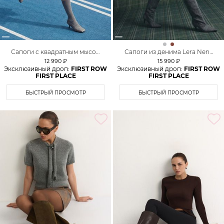
Сапоги с квадратным мысом
Сапоги из денима Lera Nena
Lera Nena Unreal
Unreal
12 990 ₽
15 990 ₽
Эксклюзивный дроп:
FIRST ROW
Эксклюзивный дроп:
FIRST ROW
FIRST PLACE
FIRST PLACE
БЫСТРЫЙ ПРОСМОТР
БЫСТРЫЙ ПРОСМОТР