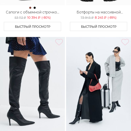
Сапоги с объемной строчкой
Ботфорты на массивной
Lera Nena Unreal
подошве Lera Nena Unreal
10 394 ₽
8 245 ₽
53 112 ₽
(-
80
%)
73 945 ₽
(-
89
%)
БЫСТРЫЙ ПРОСМОТР
БЫСТРЫЙ ПРОСМОТР