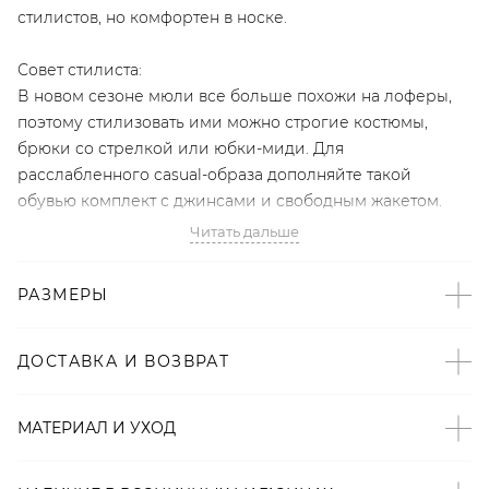
стилистов, но комфортен в носке.
Совет стилиста:
В новом сезоне мюли все больше похожи на лоферы,
поэтому стилизовать ими можно строгие костюмы,
брюки со стрелкой или юбки-миди. Для
расслабленного casual-образа дополняйте такой
обувью комплект с джинсами и свободным жакетом.
Читать дальше
- Эксклюзивный бренд LYYKTEAM;
- Комфортный широкий каблук;
РАЗМЕРЫ
- Заостренный прошитый нос, удлиняющий ногу;
- Базовые светлые оттенки;
- Гладкая 100% кожа.
ДОСТАВКА И ВОЗВРАТ
Артикул
МАТЕРИАЛ И УХОД
2000001163559