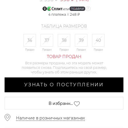
или
4
платежа
X
248 ₽
ТАБЛИЦА РАЗМЕРОВ
36
37
38
39
40
Продан
Продан
Продан
Продан
Продан
ТОВАР ПРОДАН
Все размеры проданы, но эта модель может
появиться снова. Подпишитесь на свой размер,
чтобы узнать об этом раньше других.
УЗНАТЬ О ПОСТУПЛЕНИИ
В избранн...
Наличие в розничных магазинах