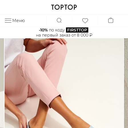
Меню
ЗА
-10%
 по коду 
FIRSTTOP
на первый заказ от 8 000 ₽