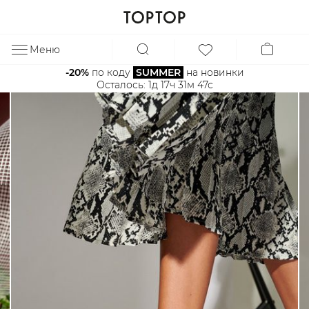
Меню
ЗА
-20%
 по коду 
SUMMER
 на новинки
Осталось: 
1д 17ч 31м 47с