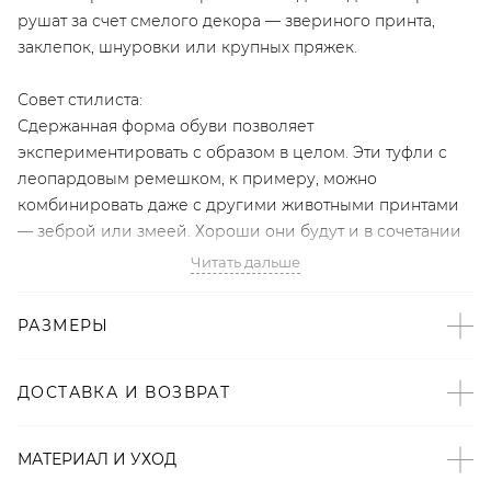
рушат за счет смелого декора — звериного принта,
заклепок, шнуровки или крупных пряжек.
Совет стилиста:
Сдержанная форма обуви позволяет
экспериментировать с образом в целом. Эти туфли с
леопардовым ремешком, к примеру, можно
комбинировать даже с другими животными принтами
— зеброй или змеей. Хороши они будут и в сочетании
с черным платьем-миди или брючным костюмом.
Читать дальше
- Эксклюзивный бренд LYYKTEAM;
РАЗМЕРЫ
- Устойчивый невысокий каблук;
- Регулируемые ремешки;
- Заостренный нос, удлиняющий ногу;
ДОСТАВКА И ВОЗВРАТ
- Блестящая металлическая вставка на каблуке;
- 100% мягкая замша.
МАТЕРИАЛ И УХОД