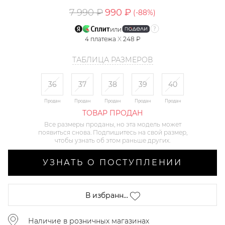
7 990 ₽
990 ₽
(-
88
%)
или
4
платежа
X
248 ₽
ТАБЛИЦА РАЗМЕРОВ
36
37
38
39
40
Продан
Продан
Продан
Продан
Продан
ТОВАР ПРОДАН
Все размеры проданы, но эта модель может
появиться снова. Подпишитесь на свой размер,
чтобы узнать об этом раньше других.
УЗНАТЬ О ПОСТУПЛЕНИИ
В избранн...
Наличие в розничных магазинах