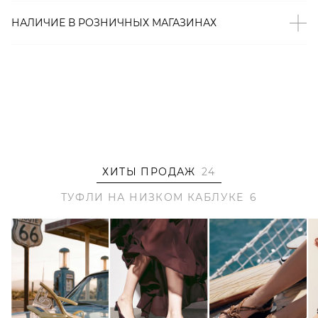
Артикул
НАЛИЧИЕ В
РОЗНИЧНЫХ
МАГАЗИНАХ
2000001163498
ХИТЫ ПРОДАЖ
24
ТУФЛИ НА НИЗКОМ КАБЛУКЕ
6