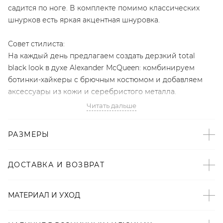
садится по ноге. В комплекте помимо классических
шнурков есть яркая акцентная шнуровка.
Совет стилиста:
На каждый день предлагаем создать дерзкий total
black look в духе Alexander McQueen: комбинируем
ботинки-хайкеры с брючным костюмом и добавляем
аксессуары из кожи и серебристого металла.
Читать дальше
- Эксклюзивный бренд LYYKTEAM;
- Хайкеры — must-have осенне-зимнего гардероба по
РАЗМЕРЫ
версии Harper’s Bazaar;
- 100% натуральная кожа;
- Меховые отвороты;
ДОСТАВКА И ВОЗВРАТ
- Массивная противоскользящая подошва идеально
подойдет для непогоды;
МАТЕРИАЛ И УХОД
- Два вида шнурков в комплекте.
Артикул