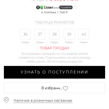
или
4
платежа
X
748 ₽
ТАБЛИЦА РАЗМЕРОВ
36
37
38
39
40
Продан
Продан
Продан
Продан
Продан
ТОВАР ПРОДАН
Все размеры проданы, но эта модель может
появиться снова. Подпишитесь на свой размер,
чтобы узнать об этом раньше других.
УЗНАТЬ О ПОСТУПЛЕНИИ
В избранн...
Наличие в розничных магазинах