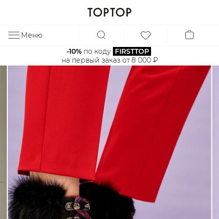
Меню
ЗА
-10%
 по коду 
FIRSTTOP
на первый заказ от 8 000 ₽