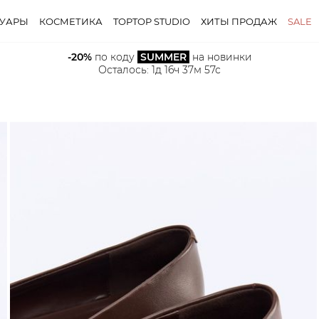
СУАРЫ
КОСМЕТИКА
TOPTOP STUDIO
ХИТЫ ПРОДАЖ
SALE
-20%
 по коду 
SUMMER
 на новинки
Осталось: 
1д 16ч 37м 55с