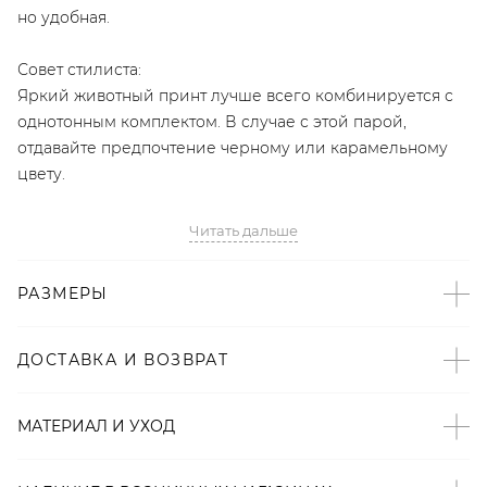
но удобная.
Совет стилиста:
Яркий животный принт лучше всего комбинируется с
однотонным комплектом. В случае с этой парой,
отдавайте предпочтение черному или карамельному
цвету.
- Эксклюзивный бренд LYYKTEAM;
Читать дальше
- Невысокая шпилька;
- Акцент — декор в виде ремешка и пряжки на носке;
РАЗМЕРЫ
- Заостренный нос, удлиняющий ногу;
- Скрытая застежка на молнию;
- 100% натуральная кожа.
ДОСТАВКА И ВОЗВРАТ
Артикул
МАТЕРИАЛ И УХОД
2000001163573