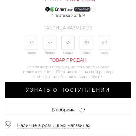
или
4
платежа
X
248 ₽
ТАБЛИЦА РАЗМЕРОВ
36
37
38
39
40
Продан
Продан
Продан
Продан
Продан
ТОВАР ПРОДАН
Все размеры проданы, но эта модель может
появиться снова. Подпишитесь на свой размер,
чтобы узнать об этом раньше других.
УЗНАТЬ О ПОСТУПЛЕНИИ
В избранн...
Наличие в розничных магазинах