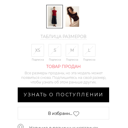
ТАБЛИЦА РАЗМЕРОВ
XS
S
M
L
Подписка
Подписка
Подписка
Подписка
ТОВАР ПРОДАН
Все размеры проданы, но эта модель может
появиться снова. Подпишитесь на свой размер,
чтобы узнать об этом раньше других.
УЗНАТЬ О ПОСТУПЛЕНИИ
В избранн...