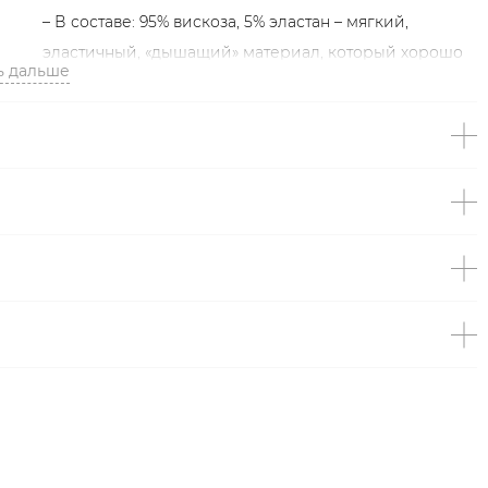
– В составе: 95% вискоза, 5% эластан – мягкий,
эластичный, «дышащий» материал, который хорошо
ь дальше
сохраняет форму и цвет.
Образ
На Татьяне размер S, параметры 84/60/88, рост 173 см.
Образ дополнен
ЮБКА ИЗ СМЕСОВОЙ ВИСКОЗЫ
TOPTOP STUDIO
,
СУМКА ИЗ ЛАКОВОЙ ЭКОКОЖИ
LERA NENA UNREAL
,
ТУФЛИ-СЛИНГБЭКИ ИЗ
НАТУРАЛЬНОЙ КОЖИ LERA NENA