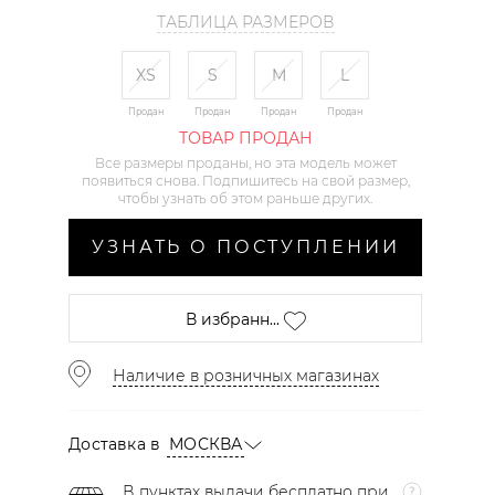
ТАБЛИЦА РАЗМЕРОВ
XS
S
M
L
Продан
Продан
Продан
Продан
ТОВАР ПРОДАН
Все размеры проданы, но эта модель может
появиться снова. Подпишитесь на свой размер,
чтобы узнать об этом раньше других.
УЗНАТЬ О ПОСТУПЛЕНИИ
В избранн...
Наличие в розничных магазинах
Доставка в
МОСКВА
В пунктах выдачи бесплатно при