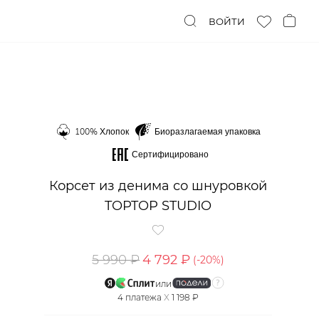
ВОЙТИ
100% Хлопок
Биоразлагаемая упаковка
Сертифицировано
Корсет из денима со шнуровкой
TOPTOP STUDIO
5 990 ₽
4 792 ₽
(-
20
%)
или
4
платежа
X
1 198 ₽