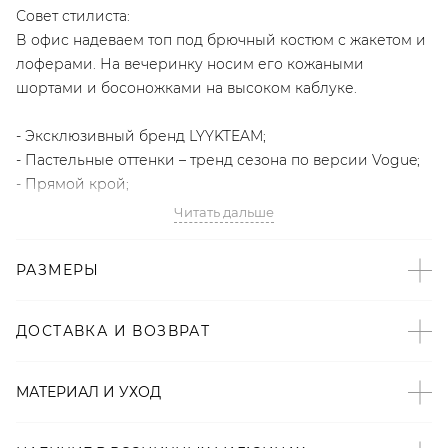
Совет стилиста:
В офис надеваем топ под брючный костюм с жакетом и
лоферами. На вечеринку носим его кожаными
шортами и босоножками на высоком каблуке.
- Эксклюзивный бренд LYYKTEAM;
- Пастельные оттенки – тренд сезона по версии Vogue;
- Прямой крой;
- Вырез-лодочка;
Читать дальше
- Сияющий сатин;
- Тонкие бретели.
РАЗМЕРЫ
Образ
ДОСТАВКА И ВОЗВРАТ
На Тане размер S, параметры 84/63/89, рост 170 см.
Артикул
МАТЕРИАЛ И УХОД
2000001083321