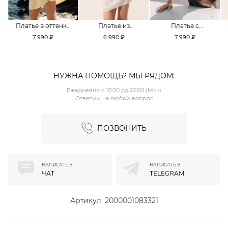
Платье в оттенке
Платье из
Платье с
Pale Banana
смесовой вискозы
кружевной
7 990 ₽
6 990 ₽
7 990 ₽
TOPTOP
TOPTOP
отделкой TOPTOP
НУЖНА ПОМОЩЬ? МЫ РЯДОМ:
Ежедневно с 10:00 до 22:00 (Мск)
Ответим на любой вопрос
ПОЗВОНИТЬ
НАПИСАТЬ В
НАПИСАТЬ В
ЧАТ
TELEGRAM
Артикул:
2000001083321