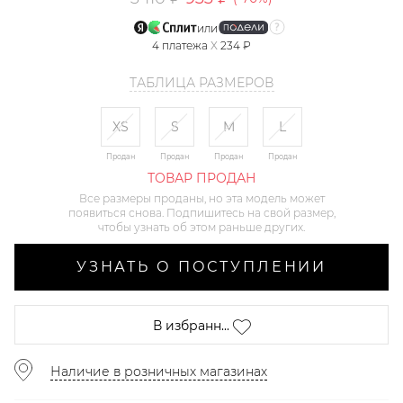
или
4
платежа
X
234 ₽
ТАБЛИЦА РАЗМЕРОВ
XS
S
M
L
Продан
Продан
Продан
Продан
ТОВАР ПРОДАН
Все размеры проданы, но эта модель может
появиться снова. Подпишитесь на свой размер,
чтобы узнать об этом раньше других.
УЗНАТЬ О ПОСТУПЛЕНИИ
В избранн...
Наличие в розничных магазинах