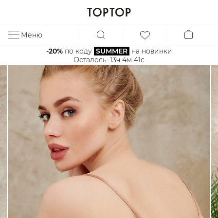
Меню
ЗА
-20%
 по коду 
SUMMER
 на новинки
Осталось: 
13ч 4м 40с