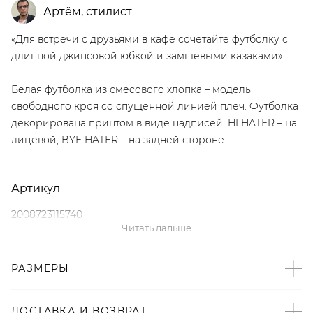
Артём
,
стилист
«Для встречи с друзьями в кафе сочетайте футболку с
длинной джинсовой юбкой и замшевыми казаками».
Белая футболка из смесового хлопка – модель
свободного кроя со спущенной линией плеч. Футболка
декорирована принтом в виде надписей: HI HATER – на
лицевой, BYE HATER – на задней стороне.
Артикул
2008723115740
Читать дальше
Детали
РАЗМЕРЫ
– Произведено по индивидуальному заказу и под
контролем бренда: Россия;
– Дизайн: Санкт-Петербург, Россия;
ДОСТАВКА И ВОЗВРАТ