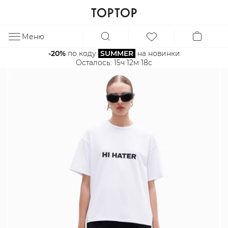
Меню
ЗА
-20%
 по коду 
SUMMER
 на новинки
Осталось: 
15ч 12м 18с