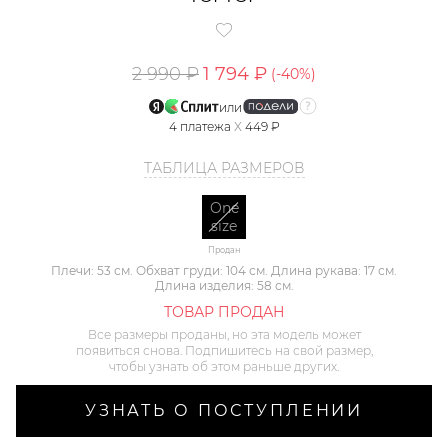
2 990 ₽
1 794 ₽
(-
40
%)
или
4
платежа
X
449 ₽
ТАБЛИЦА РАЗМЕРОВ
One
size
Продан
Плечи: 53 см. Обхват груди: 104 см. Длина рукава: 17 см.
Длина изделия: 58 см.
ТОВАР ПРОДАН
Все размеры проданы, но эта модель может
появиться снова. Подпишитесь на свой размер,
чтобы узнать об этом раньше других.
УЗНАТЬ О ПОСТУПЛЕНИИ