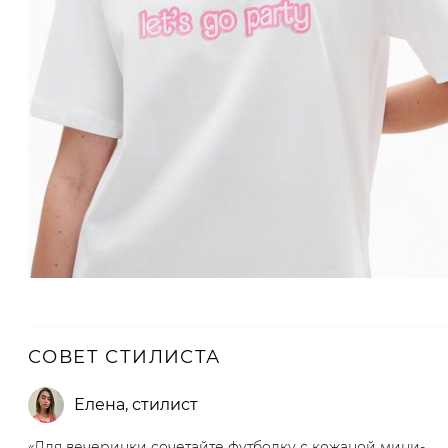
СОВЕТ СТИЛИСТА
Елена
,
стилист
«Для вечеринки сочетайте футболку с кожаной мини-