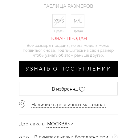
ТАБЛИЦА РАЗМЕРОВ
XS/S
M/L
Продан
Продан
ТОВАР ПРОДАН
Все размеры проданы, но эта модель может
появиться снова. Подпишитесь на свой размер,
чтобы узнать об этом раньше других.
УЗНАТЬ О ПОСТУПЛЕНИИ
В избранн...
Наличие в розничных магазинах
Доставка в
МОСКВА
В пунктах выдачи бесплатно при