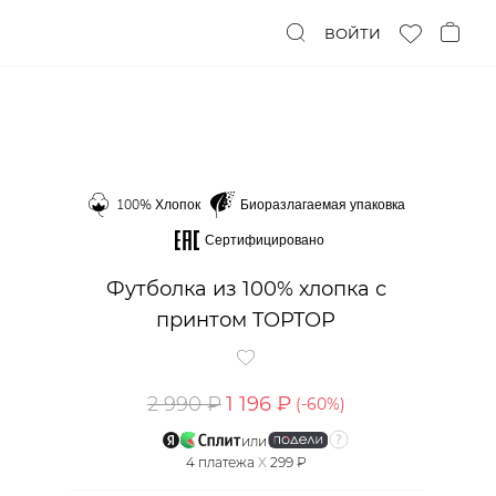
ВОЙТИ
100% Хлопок
Биоразлагаемая упаковка
Сертифицировано
Футболка из 100% хлопка с
принтом TOPTOP
2 990 ₽
1 196 ₽
(-
60
%)
или
4
платежа
X
299 ₽