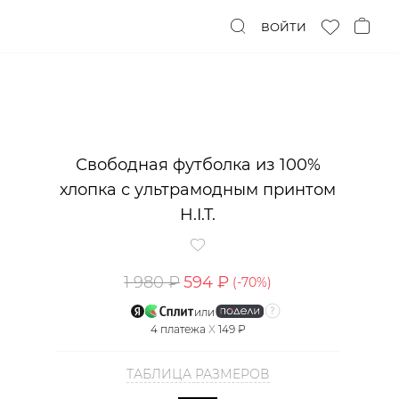
ВОЙТИ
Свободная футболка из 100%
хлопка с ультрамодным принтом
H.I.T.
1 980 ₽
594 ₽
(-
70
%)
или
4
платежа
X
149 ₽
ТАБЛИЦА РАЗМЕРОВ