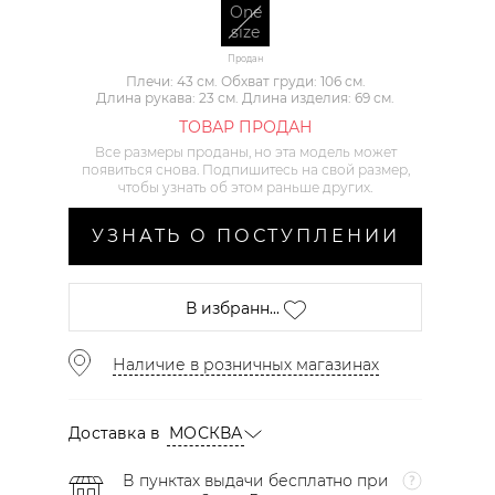
One
size
Продан
Плечи: 43 см. Обхват груди: 106 см.
Длина рукава: 23 см. Длина изделия: 69 см.
ТОВАР ПРОДАН
Все размеры проданы, но эта модель может
появиться снова. Подпишитесь на свой размер,
чтобы узнать об этом раньше других.
УЗНАТЬ О ПОСТУПЛЕНИИ
В избранн...
Наличие в розничных магазинах
Доставка в
МОСКВА
В пунктах выдачи бесплатно при