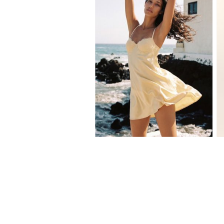
XS
S
M
L