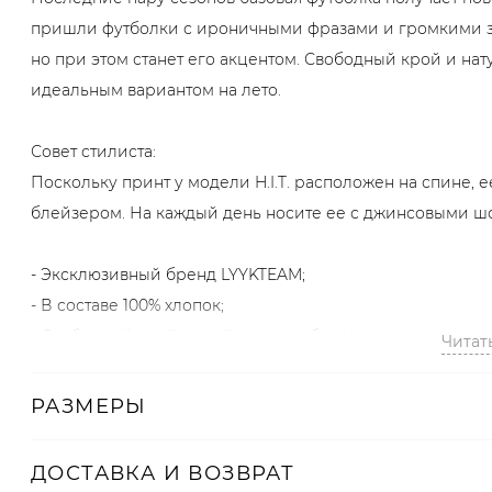
пришли футболки с ироничными фразами и громкими за
но при этом станет его акцентом. Свободный крой и нат
идеальным вариантом на лето.
Совет стилиста:
Поскольку принт у модели H.I.T. расположен на спине, 
блейзером. На каждый день носите ее с джинсовыми ш
- Эксклюзивный бренд LYYKTEAM;
- В составе 100% хлопок;
- Свободный крой подойдет на любую фигуру;
Читат
- Крупный текстовый принт на спине.
РАЗМЕРЫ
Образ
Модель на фото: рост 168, параметры 76-60-86.
ДОСТАВКА И ВОЗВРАТ