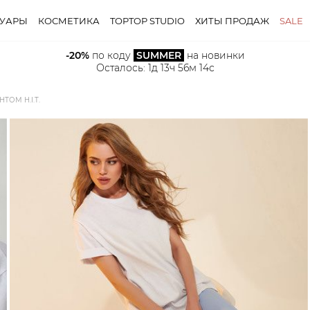
СУАРЫ
КОСМЕТИКА
TOPTOP STUDIO
ХИТЫ ПРОДАЖ
SALE
-20%
 по коду 
SUMMER
 на новинки
Осталось: 
1д 13ч 56м 13с
ОМ H.I.T.