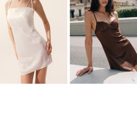
XS
S
M
L
XS
S
M
L