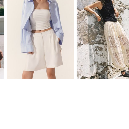
XS
S
M
L
XS
S
M
L