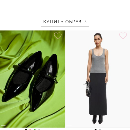
Образ
На Насте размер S, параметры 83/61/89, рост 175 см.
КУПИТЬ ОБРАЗ
3
Образ дополнен
БАЛЕТКИ С ОСТРЫМ МЫСОМ LERA
NENA UNREAL
,
ЮБКА С РАЗРЕЗОМ TOPTOP
,
СУМКА ИЗ
ЭКОКОЖИ LERA NENA UNREAL