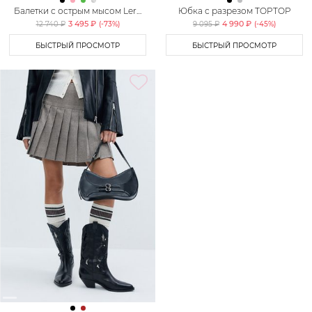
Балетки с острым мысом Lera
Юбка с разрезом TOPTOP
Nena Unreal
3 495 ₽
4 990 ₽
12 740 ₽
(-
73
%)
9 095 ₽
(-
45
%)
БЫСТРЫЙ ПРОСМОТР
БЫСТРЫЙ ПРОСМОТР