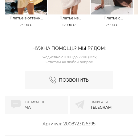
Платье в оттенке
Платье из
Платье с
Pale Banana
смесовой вискозы
кружевной
7 990 ₽
6 990 ₽
7 990 ₽
TOPTOP
TOPTOP
отделкой TOPTOP
НУЖНА ПОМОЩЬ? МЫ РЯДОМ:
Ежедневно с 10:00 до 22:00 (Мск)
Ответим на любой вопрос
ПОЗВОНИТЬ
НАПИСАТЬ В
НАПИСАТЬ В
ЧАТ
TELEGRAM
Артикул:
2008723126395