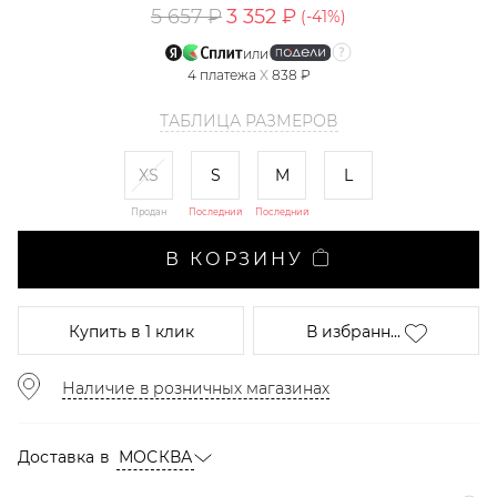
5 657 ₽
3 352 ₽
(-
41
%)
или
4
платежа
X
838 ₽
ТАБЛИЦА РАЗМЕРОВ
XS
S
M
L
Продан
Последний
Последний
В КОРЗИНУ
Купить
в 1 клик
В избранн...
Наличие в розничных магазинах
Доставка в
МОСКВА