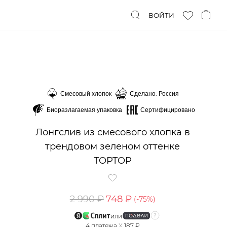
ВОЙТИ
Смесовый хлопок
Сделано: Россия
Биоразлагаемая упаковка
Сертифицировано
Лонгслив из смесового хлопка в
трендовом зеленом оттенке
TOPTOP
2 990 ₽
748 ₽
(-
75
%)
или
4
платежа
X
187 ₽