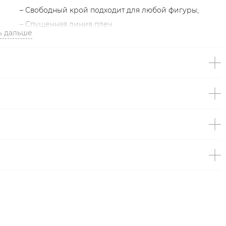
– Свободный крой подходит для любой фигуры;
– Спущенная линия плеч.
ь дальше
Образ
На Сабине размер One size, параметры 82/63/90, рост
176 см.