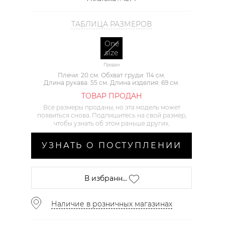
ТАБЛИЦА РАЗМЕРОВ
One
size
Продан
Плечи: 20 см. Обхват груди: 114 см.
Длина рукава: 55 см. Длина изделия: 69 см.
ТОВАР ПРОДАН
Все размеры проданы, но эта модель может
появиться снова. Подпишитесь на свой размер,
чтобы узнать об этом раньше других.
УЗНАТЬ О ПОСТУПЛЕНИИ
В избранн...
Наличие в розничных магазинах