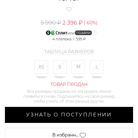
5 990 ₽
2 396 ₽
(-
60
%)
или
4
платежа
X
599 ₽
ТАБЛИЦА РАЗМЕРОВ
XS
S
M
L
Продан
Продан
Продан
Продан
ТОВАР ПРОДАН
Все размеры проданы, но эта модель может
появиться снова. Подпишитесь на свой размер,
чтобы узнать об этом раньше других.
УЗНАТЬ О ПОСТУПЛЕНИИ
В избранн...