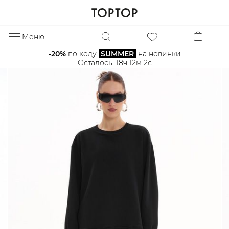
Меню
ЗА
-20%
 по коду 
SUMMER
 на новинки
Осталось: 
18ч 12м 2с