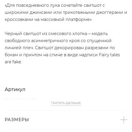
«Для повседневного лука сочетайте свитшот с
широкими джинсами или трикотажными джоггерами и
кроссовками на массивной платформе».
Черный свитшот из смесового хлопка – модель
свободного асимметричного кроя со спущенной
линией плеч. Свитшот декорирован разрезами по
бокам и принтом на спине в виде надписи Fairy tales
are fake.
Артикул
2008723109800
Читать дальше
Детали
РАЗМЕРЫ
– Произведено по индивидуальному заказу и под