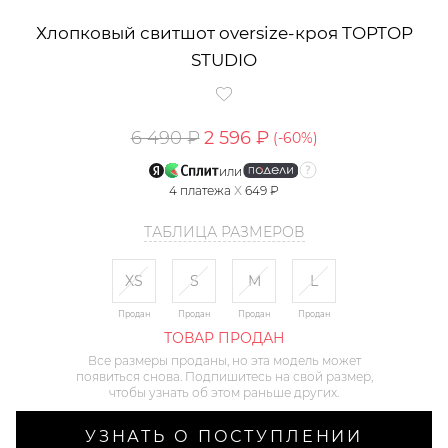
Хлопковый свитшот oversize-кроя TOPTOP
STUDIO
6 490 ₽
2 596 ₽
(-
60
%)
или
4
платежа
X
649 ₽
ТАБЛИЦА РАЗМЕРОВ
XS
S
M
L
Продан
Продан
Продан
Продан
ТОВАР ПРОДАН
Все размеры проданы, но эта модель может
появиться снова. Подпишитесь на свой размер,
чтобы узнать об этом раньше других.
УЗНАТЬ О ПОСТУПЛЕНИИ