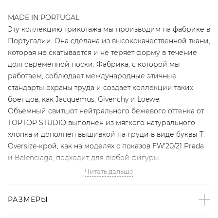
MADE IN PORTUGAL
Эту коллекцию трикотажа мы производим на фабрике в
Португалии. Она сделана из высококачественной ткани,
которая не скатывается и не теряет форму в течение
долговременной носки. Фабрика, с которой мы
работаем, соблюдает международные этичные
стандарты охраны труда и создает коллекции таких
брендов, как Jacquemus, Givenchy и Loewe.
Объемный свитшот нейтрального бежевого оттенка от
TOPTOP STUDIO выполнен из мягкого натурального
хлопка и дополнен вышивкой на груди в виде буквы T.
Oversize-крой, как на моделях с показов FW'20/21 Prada
и Balenciaga, подходит для любой фигуры.
Читать дальше
«Для встречи с подругами создайте лук в стиле Хейли
Бибер – дополните свитшот облегающими кожаными
РАЗМЕРЫ
брюками, милитари-ботинками и удлиненным
жакетом».