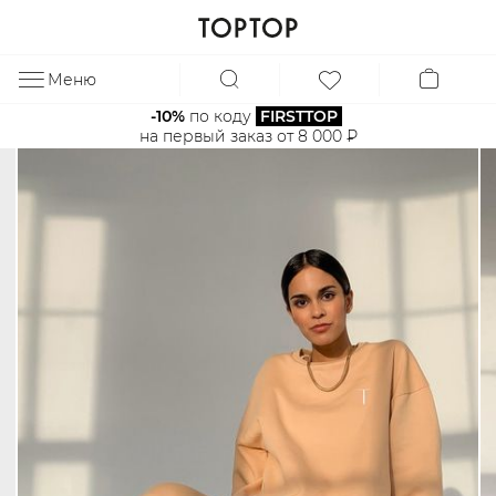
Меню
ЗА
-10%
 по коду 
FIRSTTOP
на первый заказ от 8 000 ₽