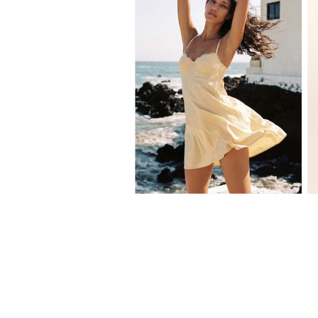
XS
S
M
L