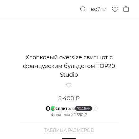
ВОЙТИ
Хлопковый oversize свитшот с
французским бульдогом TOP20
Studio
5 400 ₽
или
4
платежа
X
1 350 ₽
ТАБЛИЦА РАЗМЕРОВ