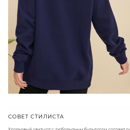
СОВЕТ СТИЛИСТА
Хлопковый свитшот с любопытным бульдогом согреет р