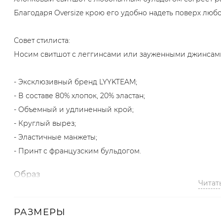
Благодаря Oversize крою его удобно надеть поверх любо
Совет стилиста:
Носим свитшот с леггинсами или зауженными джинсам
- Эксклюзивный бренд LYYKTEAM;
- В составе 80% хлопок, 20% эластан;
- Объемный и удлиненный крой;
- Круглый вырез;
- Эластичные манжеты;
- Принт с французским бульдогом.
Образ
Читат
Модель на фото: рост 172, параметры 87/64/88.
РАЗМЕРЫ
Артикул