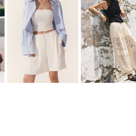
XS
S
M
L
XS
S
M
L