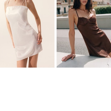
XS
S
M
L
XS
S
M
L