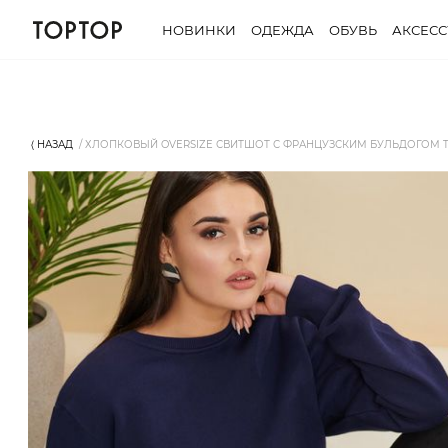
НОВИНКИ
ОДЕЖДА
ОБУВЬ
АКСЕС
⟨ НАЗАД
ХЛОПКОВЫЙ OVERSIZE СВИТШОТ С ФРАНЦУЗСКИМ БУЛЬДОГОМ T