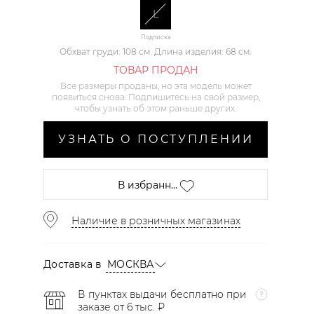
L
Подписка
Обхват груди: 108 см. Длина изделия: 68 см.
ТОВАР ПРОДАН
Все размеры проданы, но эта модель может
появиться снова. Подпишитесь на свой размер,
чтобы узнать об этом раньше других.
УЗНАТЬ О ПОСТУПЛЕНИИ
В избранн...
Наличие в розничных магазинах
Доставка в
МОСКВА
В пунктах выдачи бесплатно при
заказе от 6 тыс. ₽