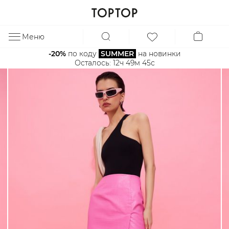
Меню
ЗА
-20%
 по коду 
SUMMER
 на новинки
Осталось: 
12ч 49м 45с