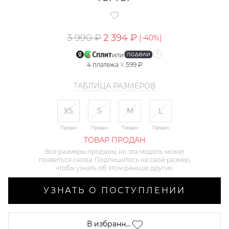
3 990 ₽
2 394 ₽
(-
40
%)
или
4
платежа
X
599 ₽
ТАБЛИЦА РАЗМЕРОВ
XS
S
M
L
Продан
Продан
Продан
Продан
ТОВАР ПРОДАН
Все размеры проданы, но эта модель может
появиться снова. Подпишитесь на свой размер,
чтобы узнать об этом раньше других.
УЗНАТЬ О ПОСТУПЛЕНИИ
В избранн...