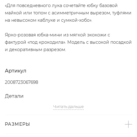
«Для повседневного лука сочетайте юбку базовой
майкой или топом с асимметричным вырезом, туфлями
на невысоком каблуке и сумкой-хобо».
Ярко-розовая юбка-мини из мягкой экокожи с
фактурой «под крокодила». Модель с высокой посадкой
и декоративным разрезом.
Артикул
2008723067698
Детали
Читать дальше
– Дизайн: Санкт-Петербург, Россия;
– Мини-юбки и розовый цвет – тренды SS’22 по версии
Vogue;
РАЗМЕРЫ
– Высокая посадка;