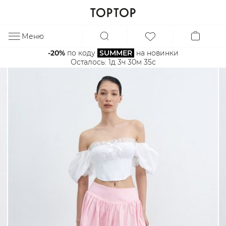
Меню
ЗА
-20%
 по коду 
SUMMER
 на новинки
Осталось: 
1д 3ч 30м 35с