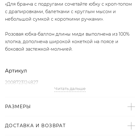
«Для бранча с подругами сочетайте юбку с кроп-топом
с драпировками, балетками с круглым мысом и
небольшой сумкой с короткими ручками».
Розовая юбка-баллон длины миди выполнена из 100%
хлопка, дополнена широкой кокеткой на поясе и
боковой застежкой-молнией.
Артикул
2008723124827
Читать дальше
Детали
РАЗМЕРЫ
– Произведено по индивидуальному заказу и под
контролем бренда: Киргизия;
– Дизайн: Санкт-Петербург, Россия;
ДОСТАВКА И ВОЗВРАТ
– В составе: 100% хлопок – натуральный,
гипоаллергенный материал, который хорошо «дышит»;