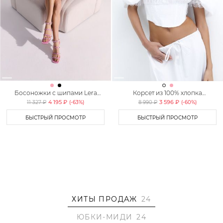
Босоножки с шипами Lera
Корсет из 100% хлопка
Nena Unreal
TOPTOP STUDIO
4 195 ₽
3 596 ₽
11 327 ₽
(-
63
%)
8 990 ₽
(-
60
%)
БЫСТРЫЙ ПРОСМОТР
БЫСТРЫЙ ПРОСМОТР
ХИТЫ ПРОДАЖ
24
ЮБКИ-МИДИ
24