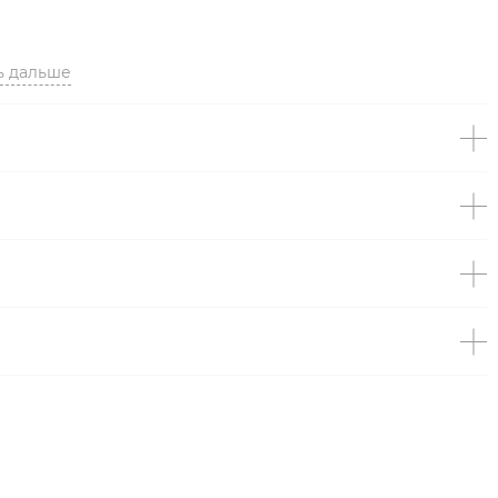
ь дальше
.