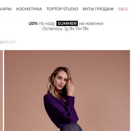
СУАРЫ
КОСМЕТИКА
TOPTOP STUDIO
ХИТЫ ПРОДАЖ
SALE
-20%
 по коду 
SUMMER
 на новинки
Осталось: 
1д 9ч 11м 18с
ТА H.I.T.