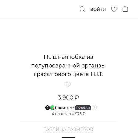
ВОЙТИ
Пышная юбка из
полупрозрачной органзы
графитового цвета H.I.T.
3 900 ₽
или
4
платежа
X
975 ₽
ТАБЛИЦА РАЗМЕРОВ