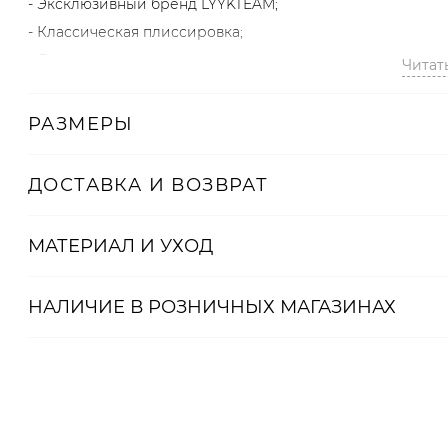
- Эксклюзивный бренд LYYKTEAM;
- Классическая плиссировка;
- Длина миди;
Читат
- Эластичный широкий пояс;
- Плотная нижняя юбка;
РАЗМЕРЫ
- Полупрозрачный многослойный фатин.
ДОСТАВКА И ВОЗВРАТ
Образ
На Рите размер One size, параметры 83/64/90, рост 176 см
МАТЕРИАЛ И УХОД
Артикул
НАЛИЧИЕ В
РОЗНИЧНЫХ
МАГАЗИНАХ
2000001135099