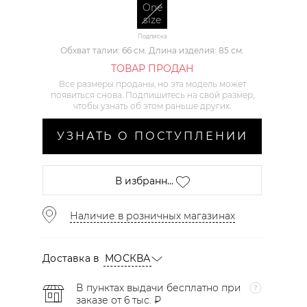
One
size
Подписка
Обхват талии: 66 см. Длина изделия: 85 см.
ТОВАР ПРОДАН
Все размеры проданы, но эта модель может
появиться снова. Подпишитесь на свой размер,
чтобы узнать об этом раньше других.
УЗНАТЬ О ПОСТУПЛЕНИИ
В избранн...
Наличие в розничных магазинах
Доставка в
МОСКВА
В пунктах выдачи бесплатно при
заказе от 6 тыс. ₽