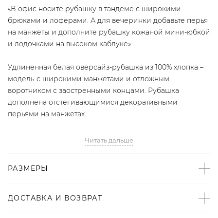
«В офис носите рубашку в тандеме с широкими
брюками и лоферами. А для вечеринки добавьте перья
на манжеты и дополните рубашку кожаной мини-юбкой
и лодочками на высоком каблуке».
Удлиненная белая оверсайз-рубашка из 100% хлопка –
модель с широкими манжетами и отложным
воротником с заостренными концами. Рубашка
дополнена отстегивающимися декоративными
перьями на манжетах.
Читать дальше
Артикул
2008723104249
РАЗМЕРЫ
Детали
ДОСТАВКА И ВОЗВРАТ
– Выполнено на собственном производстве в Санкт-