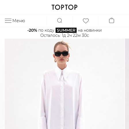
Меню
ЗА
-20%
 по коду 
SUMMER
 на новинки
Осталось: 
1д 2ч 22м 30с