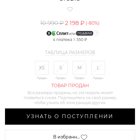
10 990 ₽
2 198 ₽
(-
80
%)
или
4
платежа
X
550 ₽
ТАБЛИЦА РАЗМЕРОВ
XS
S
M
L
Продан
Продан
Продан
Продан
ТОВАР ПРОДАН
Все размеры проданы, но эта модель может
появиться снова. Подпишитесь на свой размер,
чтобы узнать об этом раньше других.
УЗНАТЬ О ПОСТУПЛЕНИИ
В избранн...