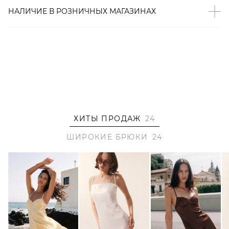
– Боковые и задние карманы;
НАЛИЧИЕ В
РОЗНИЧНЫХ
МАГАЗИНАХ
– В составе: 100% терилен – прочный, немнущийся
материал, который отлично сохраняет форму и цвет.
Образ
На Рите размер S, параметры 84/59/88, рост 178 см.
ХИТЫ ПРОДАЖ
24
ШИРОКИЕ БРЮКИ
24