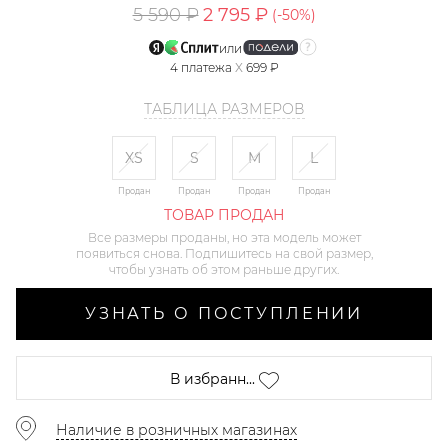
5 590 ₽
2 795 ₽
(-
50
%)
или
4
платежа
X
699 ₽
ТАБЛИЦА РАЗМЕРОВ
XS
S
M
L
Продан
Продан
Продан
Продан
ТОВАР ПРОДАН
Все размеры проданы, но эта модель может
появиться снова. Подпишитесь на свой размер,
чтобы узнать об этом раньше других.
УЗНАТЬ О ПОСТУПЛЕНИИ
В избранн...
Наличие в розничных магазинах