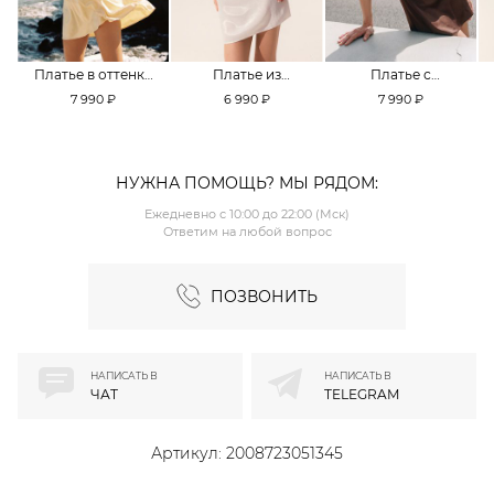
Платье в оттенке
Платье из
Платье с
Pale Banana
смесовой вискозы
кружевной
7 990 ₽
6 990 ₽
7 990 ₽
TOPTOP
TOPTOP
отделкой TOPTOP
НУЖНА ПОМОЩЬ? МЫ РЯДОМ:
Ежедневно с 10:00 до 22:00 (Мск)
Ответим на любой вопрос
ПОЗВОНИТЬ
НАПИСАТЬ В
НАПИСАТЬ В
ЧАТ
TELEGRAM
Артикул:
2008723051345