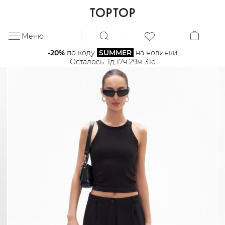
Меню
ЗА
-20%
 по коду 
SUMMER
 на новинки
Осталось: 
1д 17ч 29м 31с