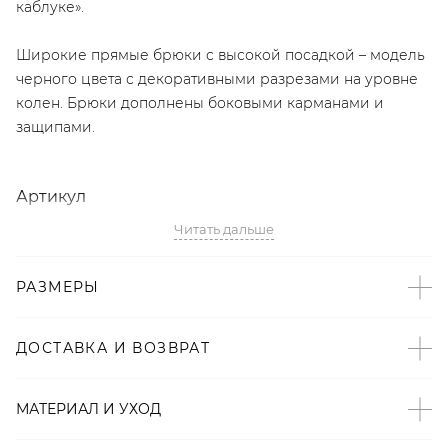
каблуке».
Широкие прямые брюки с высокой посадкой – модель
черного цвета с декоративными разрезами на уровне
колен. Брюки дополнены боковыми карманами и
защипами.
Артикул
Читать дальше
2008723051345
Детали
РАЗМЕРЫ
– Произведено по индивидуальному заказу и под
контролем бренда: Киргизия;
ДОСТАВКА И ВОЗВРАТ
– Дизайн: Санкт-Петербург, Россия;
– Вырезы – тренд SS’23 по версии Vogue;
МАТЕРИАЛ И УХОД
– Прямой свободный крой;
– Универсальный черный цвет;