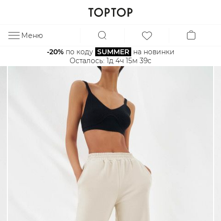
Меню
ЗА
-20%
 по коду 
SUMMER
 на новинки
Осталось: 
1д 4ч 15м 39с