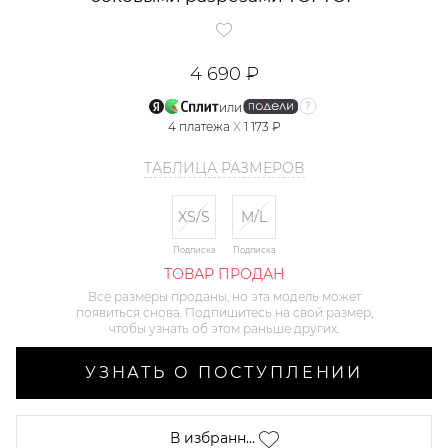
4 690 ₽
или
4
платежа
X
1 173 ₽
ТАБЛИЦА РАЗМЕРОВ
XS/S
M/L
Подписка
Подписка
ТОВАР ПРОДАН
Все размеры проданы, но эта модель может
появиться снова. Подпишитесь на свой размер,
чтобы узнать об этом раньше других.
УЗНАТЬ О ПОСТУПЛЕНИИ
В избранн...