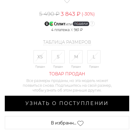
5 490 ₽
3 843 ₽
(-
30
%)
или
4
платежа
X
961 ₽
ТАБЛИЦА РАЗМЕРОВ
XS
S
M
L
Продан
Продан
Продан
Продан
ТОВАР ПРОДАН
Все размеры проданы, но эта модель может
появиться снова. Подпишитесь на свой размер,
чтобы узнать об этом раньше других.
УЗНАТЬ О ПОСТУПЛЕНИИ
В избранн...