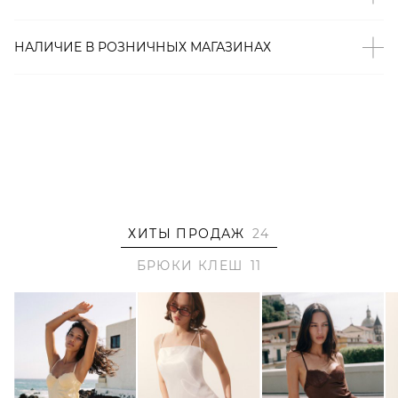
– Фактурные стрелки;
– В составе: 85% хлопок, 15% полиэстер – мягкий,
НАЛИЧИЕ В
РОЗНИЧНЫХ
МАГАЗИНАХ
«дышащий» материал, который отличается высокой
прочностью и износостойкостью.
Образ
На Ксюше размер XS, параметры 85/61/92, рост 176 см.
ХИТЫ ПРОДАЖ
24
БРЮКИ КЛЕШ
11