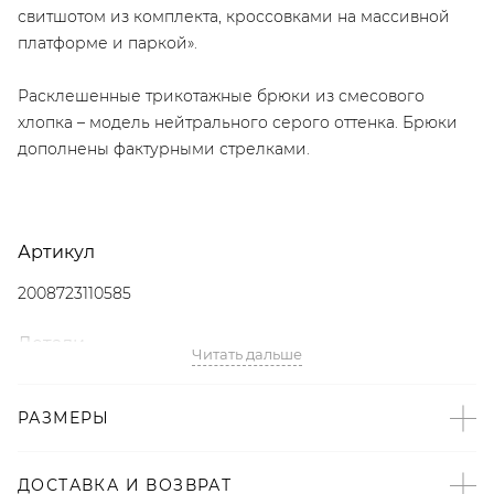
свитшотом из комплекта, кроссовками на массивной
платформе и паркой».
Расклешенные трикотажные брюки из смесового
хлопка – модель нейтрального серого оттенка. Брюки
дополнены фактурными стрелками.
Артикул
2008723110585
Детали
Читать дальше
– Произведено по индивидуальному заказу и под
контролем бренда: Киргизия;
РАЗМЕРЫ
– Дизайн: Санкт-Петербург, Россия;
– Расклешенный книзу крой;
ДОСТАВКА И ВОЗВРАТ
– Нейтральный серый оттенок;