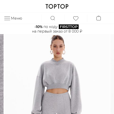
Меню
ЗА
-10%
 по коду 
FIRSTTOP
на первый заказ от 8 000 ₽