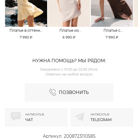
Платье в оттенке
Платье из
Платье с
Pale Banana
смесовой вискозы
кружевной
7 990 ₽
6 990 ₽
7 990 ₽
TOPTOP
TOPTOP
отделкой TOPTOP
НУЖНА ПОМОЩЬ? МЫ РЯДОМ:
Ежедневно с 10:00 до 22:00 (Мск)
Ответим на любой вопрос
ПОЗВОНИТЬ
НАПИСАТЬ В
НАПИСАТЬ В
ЧАТ
TELEGRAM
Артикул:
2008723110585