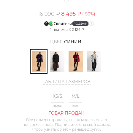
16 990 ₽
8 495 ₽
(-
50
%)
или
4
платежа
X
2 124 ₽
ЦВЕТ:
СИНИЙ
ТАБЛИЦА РАЗМЕРОВ
XS/S
M/L
Продан
Продан
ТОВАР ПРОДАН
Все размеры проданы, но эта модель может
появиться снова. Подпишитесь на свой размер,
чтобы узнать об этом раньше других.