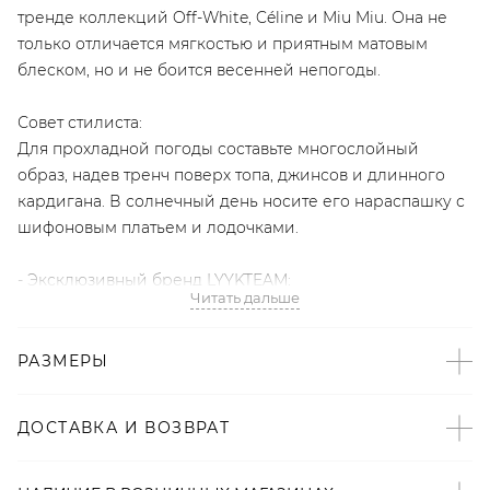
тренде коллекций Off-White, Céline и Miu Miu. Она не
только отличается мягкостью и приятным матовым
блеском, но и не боится весенней непогоды.
Совет стилиста:
Для прохладной погоды составьте многослойный
образ, надев тренч поверх топа, джинсов и длинного
кардигана. В солнечный день носите его нараспашку с
шифоновым платьем и лодочками.
- Эксклюзивный бренд LYYKTEAM;
Читать дальше
- Тренч – must have сезона по версии Harper’s Bazaar и
Elle;
- Прямой крой;
РАЗМЕРЫ
- Английский воротник;
- Врезные карманы;
ДОСТАВКА И ВОЗВРАТ
- В комплекте пояс;
- Потайная застежка на молнию;