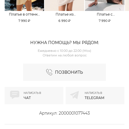
Платье в оттенке
Платье из
Платье с
Pale Banana
смесовой вискозы
кружевной
7 990 ₽
6 990 ₽
7 990 ₽
TOPTOP
TOPTOP
отделкой TOPTOP
НУЖНА ПОМОЩЬ? МЫ РЯДОМ:
Ежедневно с 10:00 до 22:00 (Мск)
Ответим на любой вопрос
ПОЗВОНИТЬ
НАПИСАТЬ В
НАПИСАТЬ В
ЧАТ
TELEGRAM
Артикул:
2000001077443