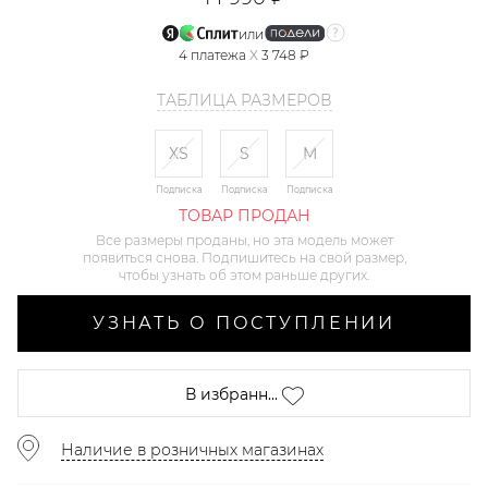
или
4
платежа
X
3 748 ₽
ТАБЛИЦА РАЗМЕРОВ
XS
S
M
Подписка
Подписка
Подписка
ТОВАР ПРОДАН
Все размеры проданы, но эта модель может
появиться снова. Подпишитесь на свой размер,
чтобы узнать об этом раньше других.
УЗНАТЬ О ПОСТУПЛЕНИИ
В избранн...
Наличие в розничных магазинах