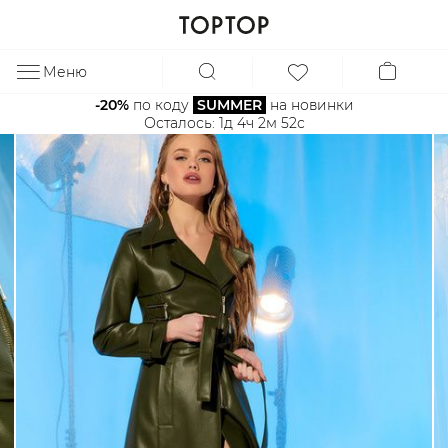
Меню
ЗА
-20%
 по коду 
SUMMER
 на новинки
Осталось: 
1д 4ч 2м 52с