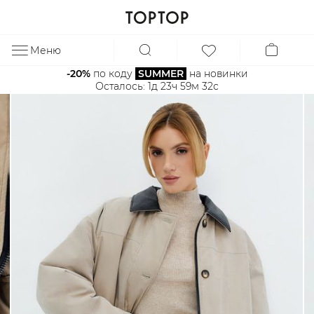
Меню
ЗА
-20%
 по коду 
SUMMER
 на новинки
Осталось: 
1д 23ч 59м 32с