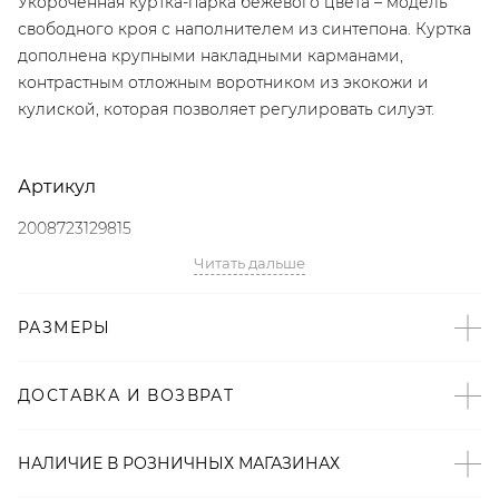
Укороченная куртка-парка бежевого цвета – модель
свободного кроя с наполнителем из синтепона. Куртка
дополнена крупными накладными карманами,
контрастным отложным воротником из экокожи и
кулиской, которая позволяет регулировать силуэт.
Артикул
2008723129815
Читать дальше
Детали
– Произведено по индивидуальному заказу и под
РАЗМЕРЫ
контролем бренда: Россия;
– Дизайн: Санкт-Петербург, Россия;
ДОСТАВКА И ВОЗВРАТ
– Бежевый цвет;
– Свободный крой;
– Контрастный отложной воротник из экокожи;
НАЛИЧИЕ В
РОЗНИЧНЫХ
МАГАЗИНАХ
– Крупные накладные карманы;