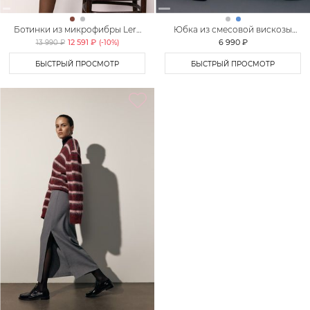
Ботинки из микрофибры Lera
Юбка из смесовой вискозы
Nena Unreal
TOPTOP
12 591 ₽
6 990 ₽
13 990 ₽
(-
10
%)
БЫСТРЫЙ ПРОСМОТР
БЫСТРЫЙ ПРОСМОТР