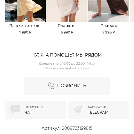
Платье в оттенке
Платье из
Платье с
Pale Banana
смесовой вискозы
кружевной
7 990 ₽
6 990 ₽
7 990 ₽
TOPTOP
TOPTOP
отделкой TOPTOP
НУЖНА ПОМОЩЬ? МЫ РЯДОМ:
Ежедневно с 10:00 до 22:00 (Мск)
Ответим на любой вопрос
ПОЗВОНИТЬ
НАПИСАТЬ В
НАПИСАТЬ В
ЧАТ
TELEGRAM
Артикул:
2008723129815