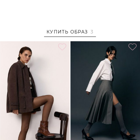
– Застежка на молнию и пуговицы;
– Кулиска внутри регулирует силуэт;
– Наполнитель из синтепона;
– В составе: 100% полиэстер – прочный, немнущийся
КУПИТЬ ОБРАЗ
3
материал, который отлично сохраняет форму и цвет.
Образ
На Саше размер S, параметры 83/59/89, рост 173 см.
Образ дополнен
БОТИНКИ ИЗ МИКРОФИБРЫ LERA
NENA UNREAL
,
ЮБКА ИЗ СМЕСОВОЙ ВИСКОЗЫ
TOPTOP
,
ЮБКА С РАЗРЕЗОМ TOPTOP