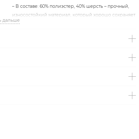
– В составе: 60% полиэстер, 40% шерсть – прочный,
износостойкий материал, который хорошо сохраняет
ь дальше
форму и цвет;
– Произведено по индивидуальному заказу и под
контролем бренда: КНР.
Образ
На Тане размер S, параметры 86/62/89, рост 176 см.
Образ дополнен
ДЖИНСЫ ИЗ 100% ХЛОПКА TOPTOP
STUDIO
,
ДЖЕМПЕР ИЗ 100% ШЕРСТИ TOPTOP STUDIO
,
СУМКА С ШИПАМИ LERA NENA UNREAL
,
БОТИЛЬОНЫ ИЗ НАТУРАЛЬНОЙ ЗАМШИ LERA NENA