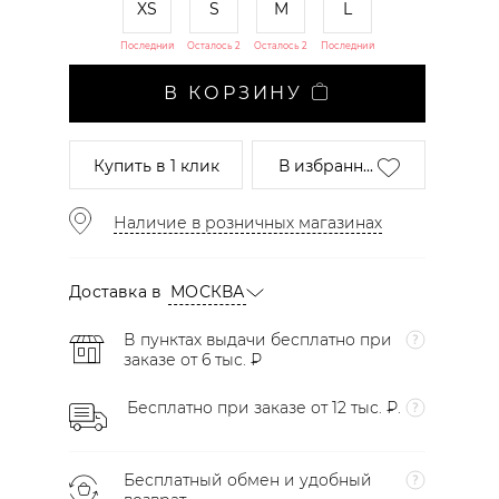
XS
S
M
L
Последний
Осталось 2
Осталось 2
Последний
В КОРЗИНУ
Купить
в 1 клик
В избранн...
Наличие в розничных магазинах
Доставка в
МОСКВА
В пунктах выдачи бесплатно при
заказе от 6 тыс. ₽
Бесплатно при заказе от 12 тыс. ₽.
Бесплатный обмен и удобный