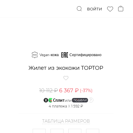
ВОЙТИ
Vegan-кожа
Сертифицировано
Жилет из экокожи TOPTOP
10 112 ₽
6 367 ₽
(-
37
%)
или
4
платежа
X
1 592 ₽
ТАБЛИЦА РАЗМЕРОВ