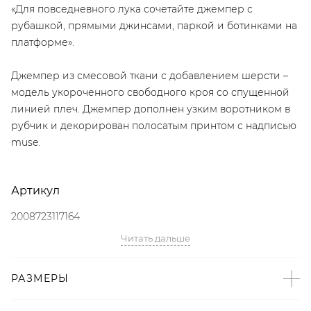
«Для повседневного лука сочетайте джемпер с
рубашкой, прямыми джинсами, паркой и ботинками на
платформе».
Джемпер из смесовой ткани с добавлением шерсти –
модель укороченного свободного кроя со спущенной
линией плеч. Джемпер дополнен узким воротником в
рубчик и декорирован полосатым принтом с надписью
muse.
Артикул
2008723117164
Читать дальше
Детали
– Дизайн: Санкт-Петербург, Россия;
РАЗМЕРЫ
– Свободный укороченный крой со спущенной линией
плеч;