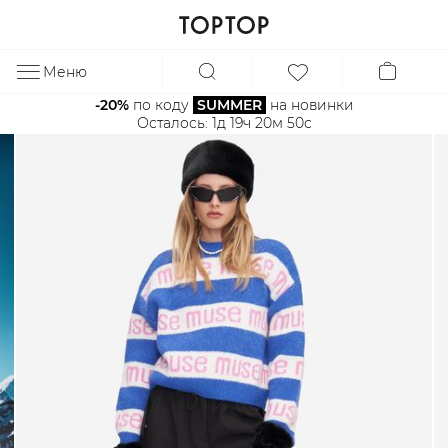
Меню
ЗА
-20%
 по коду 
SUMMER
 на новинки
Осталось: 
1д 19ч 20м 50с