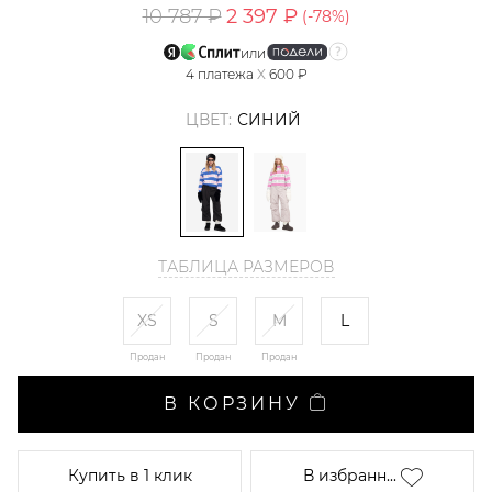
10 787 ₽
2 397 ₽
(-
78
%)
или
4
платежа
X
600 ₽
ЦВЕТ:
СИНИЙ
ТАБЛИЦА РАЗМЕРОВ
XS
S
M
L
Продан
Продан
Продан
В КОРЗИНУ
Купить
в 1 клик
В избранн...