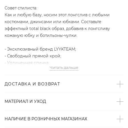
Совет стилиста:
Как и любую базу, носим этот лонгслив с любыми
костюмами, джинсами или юбками. Составьте
эффектный total black образ, добавив к лонгсливу
кожаную юбку и ботильоны-чулки.
- Эксклюзивный бренд LYYKTEAM;
- Свободный прямой крой;
- Удлиненная спинка;
Читать дальше
- Небольшие разрезы по бокам;
- Декоративные потертости на вороте.
ДОСТАВКА И ВОЗВРАТ
Образ
На Лизе размер One size, параметры 78/60/88, рост 172
МАТЕРИАЛ И УХОД
см.
НАЛИЧИЕ В
РОЗНИЧНЫХ
МАГАЗИНАХ
Артикул