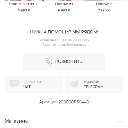
Платье в оттенке
Платье из
Платье с
Pale Banana
смесовой вискозы
кружевной
7 990 ₽
6 990 ₽
7 990 ₽
TOPTOP
TOPTOP
отделкой TOPTOP
НУЖНА ПОМОЩЬ? МЫ РЯДОМ:
Ежедневно с 10:00 до 22:00 (Мск)
Ответим на любой вопрос
ПОЗВОНИТЬ
НАПИСАТЬ В
НАПИСАТЬ В
ЧАТ
TELEGRAM
Артикул:
2000001130445
Магазины