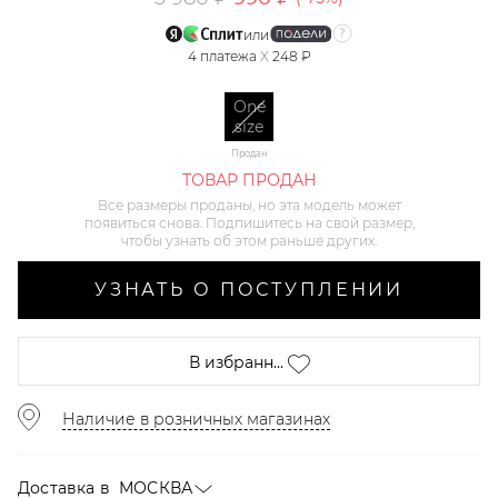
или
4
платежа
X
248 ₽
One
size
Продан
ТОВАР ПРОДАН
Все размеры проданы, но эта модель может
появиться снова. Подпишитесь на свой размер,
чтобы узнать об этом раньше других.
УЗНАТЬ О ПОСТУПЛЕНИИ
В избранн...
Наличие в розничных магазинах
Доставка в
МОСКВА