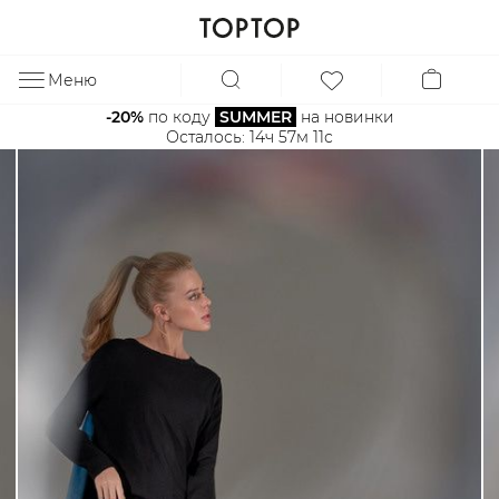
Меню
ЗА
-20%
 по коду 
SUMMER
 на новинки
Осталось: 
14ч 57м 10с