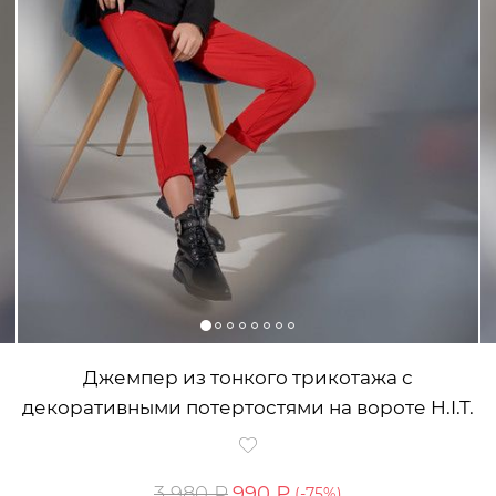
Джемпер из тонкого трикотажа с
декоративными потертостями на вороте H.I.T.
3 980 ₽
990 ₽
(-
75
%)