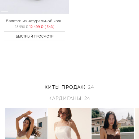
Балетки из натуральной кожи
Lera Nena
12 499 ₽
18 990 ₽
(-
34
%)
БЫСТРЫЙ ПРОСМОТР
ХИТЫ ПРОДАЖ
24
КАРДИГАНЫ
24