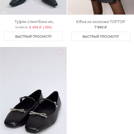
Туфли-слингбэки из
Юбка из экокожи TOPTOP
натуральной кожи Lera Nena
8 499 ₽
7 990 ₽
13 990 ₽
(-
39
%)
БЫСТРЫЙ ПРОСМОТР
БЫСТРЫЙ ПРОСМОТР