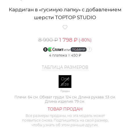
Кардиган в «гусиную лапку» с добавлением
шерсти TOPTOP STUDIO
8 990 ₽
1 798 ₽
(-
80
%)
или
4
платежа
X
450 ₽
ТАБЛИЦА РАЗМЕРОВ
One
size
Продан
Плечи: 64 см. Обхват груди: 124 см. Длина рукава: 53 см.
Длина изделия: 79 см.
ТОВАР ПРОДАН
Все размеры проданы, но эта модель может
появиться снова. Подпишитесь на свой размер,
чтобы узнать об этом раньше других.