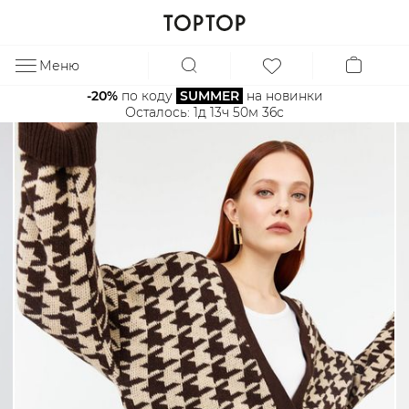
Меню
ЗА
-20%
 по коду 
SUMMER
 на новинки
Осталось: 
1д 13ч 50м 35с