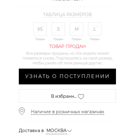
ТАБЛИЦА РАЗМЕРОВ
XS
S
M
L
Продан
Продан
Продан
Продан
ТОВАР ПРОДАН
Все размеры проданы, но эта модель может
появиться снова. Подпишитесь на свой размер,
чтобы узнать об этом раньше других.
УЗНАТЬ О ПОСТУПЛЕНИИ
В избранн...
Наличие в розничных магазинах
Доставка в
МОСКВА