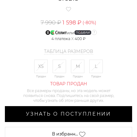
7 990 ₽
1 598 ₽
(-
80
%)
или
4
платежа
X
400 ₽
ТАБЛИЦА РАЗМЕРОВ
XS
S
M
L
Продан
Продан
Продан
Продан
ТОВАР ПРОДАН
Все размеры проданы, но эта модель может
появиться снова. Подпишитесь на свой размер,
чтобы узнать об этом раньше других.
УЗНАТЬ О ПОСТУПЛЕНИИ
В избранн...