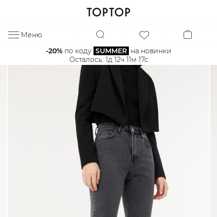
Меню
ЗА
-20%
 по коду 
SUMMER
 на новинки
Осталось: 
1д 12ч 11м 16с