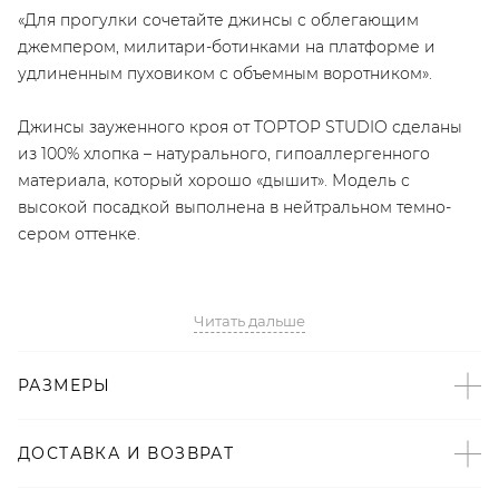
«Для прогулки сочетайте джинсы с облегающим
джемпером, милитари-ботинками на платформе и
удлиненным пуховиком с объемным воротником».
Джинсы зауженного кроя от TOPTOP STUDIO сделаны
из 100% хлопка – натурального, гипоаллергенного
материала, который хорошо «дышит». Модель с
высокой посадкой выполнена в нейтральном темно-
сером оттенке.
Читать дальше
РАЗМЕРЫ
Артикул
2008080210850
ДОСТАВКА И ВОЗВРАТ
Детали