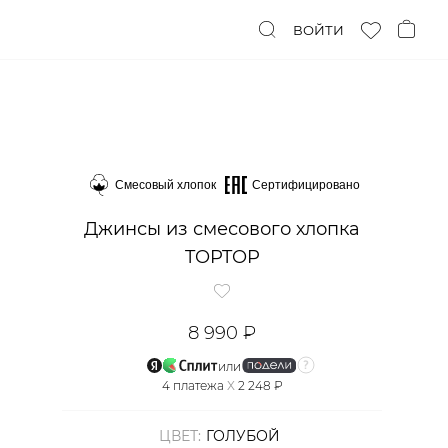
ВОЙТИ
Смесовый хлопок
Сертифицировано
Джинсы из смесового хлопка
TOPTOP
8 990 ₽
или
4
платежа
X
2 248 ₽
ЦВЕТ:
ГОЛУБОЙ