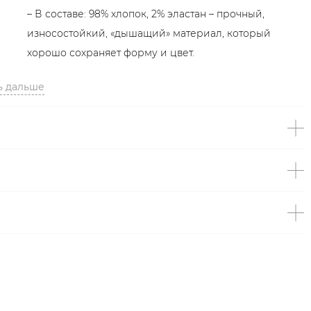
– В составе: 98% хлопок, 2% эластан – прочный,
износостойкий, «дышащий» материал, который
хорошо сохраняет форму и цвет.
Образ
ь дальше
На Соне размер S, параметры 85/64/90, рост 178 см.
Образ дополнен
ТОП С ДРАПИРОВКОЙ TOPTOP
,
БОТИЛЬОНЫ ИЗ НАТУРАЛЬНОЙ КОЖИ LERA NENA