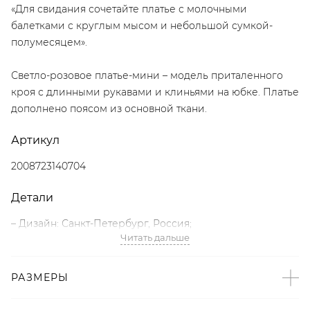
«Для свидания сочетайте платье с молочными
балетками с круглым мысом и небольшой сумкой-
полумесяцем».
Светло-розовое платье-мини – модель приталенного
кроя с длинными рукавами и клиньями на юбке. Платье
дополнено поясом из основной ткани.
Артикул
2008723140704
Детали
– Дизайн: Санкт-Петербург, Россия;
Читать дальше
– Пастельный розовый – тренд SS’25 по версии Vogue;
– Приталенный крой;
– Длинные рукава;
РАЗМЕРЫ
– Юбка с клиньями;
– Пояс в комплекте;