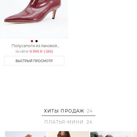
Полусапоги из лаковой
экокожи Lera Nena Unreal
9 990 ₽
13 487 ₽
(-
26
%)
БЫСТРЫЙ ПРОСМОТР
ХИТЫ ПРОДАЖ
24
ПЛАТЬЯ-МИНИ
24