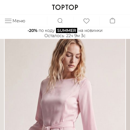
Меню
ЗА
-20%
 по коду 
SUMMER
 на новинки
Осталось: 
22ч 9м 3с