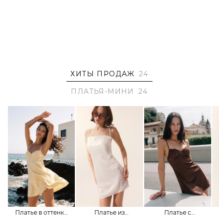
– В составе: 97% полиэстер, 3% эластан – прочный,
немнущийся материал, который отлично сохраняет
форму и цвет.
Образ
На Алисе размер S, параметры 78/61/91, рост 172 см.
ХИТЫ ПРОДАЖ
24
ПЛАТЬЯ-МИНИ
24
Платье в оттенке
Платье из
Платье с