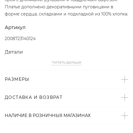
Платье дополнено декоративными пуговицами в
форме сердца, складками и подкладкой из 100% хлопка.
Артикул
2008723140124
Детали
Читать дальше
– Произведено по индивидуальному заказу и под
контролем бренда: Россия;
– Дизайн: Санкт-Петербург, Россия;
РАЗМЕРЫ
– Черный цвет;
– Приталенный крой;
ДОСТАВКА И ВОЗВРАТ
– Длинные рукава;
– Квадратный вырез;
– Декоративные пуговицы в форме сердца;
НАЛИЧИЕ В
РОЗНИЧНЫХ
МАГАЗИНАХ
– Декоративные складки;
– Подкладка из 100% хлопка;