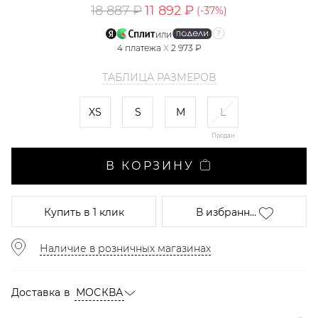
18 887 ₽
11 892 ₽
(-
37
%)
или
4
платежа
X
2 973 ₽
ТАБЛИЦА РАЗМЕРОВ
XS
S
M
L
Продан
В КОРЗИНУ
Купить
в 1 клик
В избранн...
Наличие в розничных магазинах
Доставка в
МОСКВА