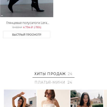
Глянцевые полусапоги Lera
Nena Unreal
4 794 ₽
19 659 ₽
(-
76
%)
БЫСТРЫЙ ПРОСМОТР
ХИТЫ ПРОДАЖ
24
ПЛАТЬЯ-МИНИ
24