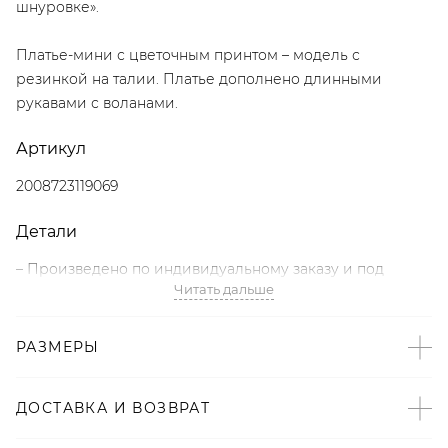
шнуровке».
Платье-мини с цветочным принтом – модель с
резинкой на талии. Платье дополнено длинными
рукавами с воланами.
Артикул
2008723119069
Детали
– Произведено по индивидуальному заказу и под
Читать дальше
контролем бренда: Киргизия;
– Дизайн: Санкт-Петербург, Россия;
– Цветочный принт – тренд FW’23/24 по версии Vogue;
РАЗМЕРЫ
– Резинка на талии;
– Длинные рукава с воланами;
ДОСТАВКА И ВОЗВРАТ
– Застежка с пуговицей на спине;
– В составе: 100% полиэстер – прочный, немнущийся