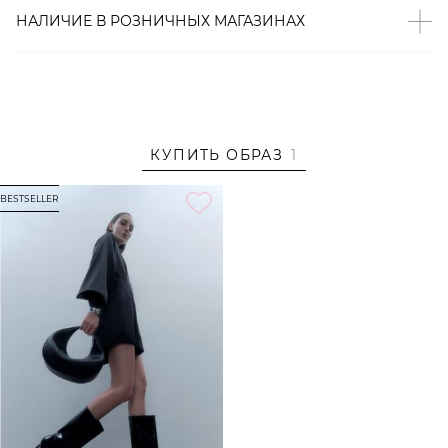
материал, который хорошо сохраняет форму и цвет.
НАЛИЧИЕ В
РОЗНИЧНЫХ
МАГАЗИНАХ
Образ
На Диане размер S, параметры 83/60/83, рост 173 см.
Образ дополнен
ГЛЯНЦЕВЫЕ ПОЛУСАПОГИ LERA
NENA UNREAL
КУПИТЬ ОБРАЗ
1
BESTSELLER