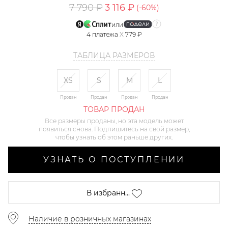
7 790 ₽
3 116 ₽
(-
60
%)
или
4
платежа
X
779 ₽
ТАБЛИЦА РАЗМЕРОВ
XS
S
M
L
Продан
Продан
Продан
Продан
ТОВАР ПРОДАН
Все размеры проданы, но эта модель может
появиться снова. Подпишитесь на свой размер,
чтобы узнать об этом раньше других.
УЗНАТЬ О ПОСТУПЛЕНИИ
В избранн...
Наличие в розничных магазинах