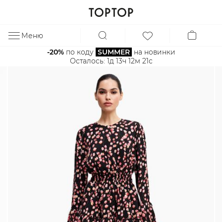
Меню
ЗА
-20%
 по коду 
SUMMER
 на новинки
Осталось: 
1д 13ч 12м 21с