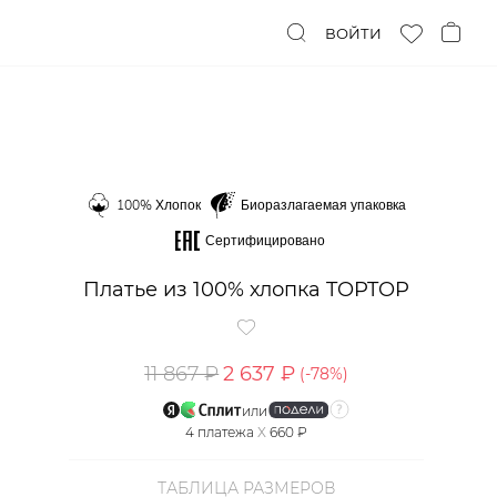
ВОЙТИ
100% Хлопок
Биоразлагаемая упаковка
Сертифицировано
Платье из 100% хлопка TOPTOP
11 867 ₽
2 637 ₽
(-
78
%)
или
4
платежа
X
660 ₽
ТАБЛИЦА РАЗМЕРОВ