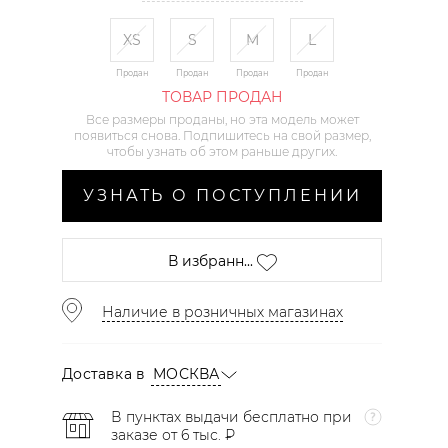
XS
S
M
L
Продан
Продан
Продан
Продан
ТОВАР ПРОДАН
Все размеры проданы, но эта модель может
появиться снова. Подпишитесь на свой размер,
чтобы узнать об этом раньше других.
УЗНАТЬ О ПОСТУПЛЕНИИ
В избранн...
Наличие в розничных магазинах
Доставка в
МОСКВА
В пунктах выдачи бесплатно при
заказе от 6 тыс. ₽