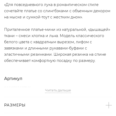
«Для повседневного лука в романтическом стиле
сочетайте платье со слингбэками с объемным декором
на мыске и сумкой-тоут с жестким дном».
Приталенное платье-мини из натуральной, «дышащей»
ткани – смеси хлопка и льна. Модель классического
белого цвета с квадратным вырезом, лифом с
завязками и длинными рукавами-буфами с
эластичными резинками. Широкая резинка на спине
обеспечивает комфортную посадку по размеру.
Артикул
2008723057101
Читать дальше
Детали
РАЗМЕРЫ
– Произведено по индивидуальному заказу и под