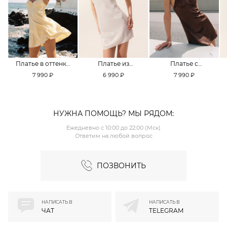
Платье в оттенке
Платье из
Платье с
Pale Banana
смесовой вискозы
кружевной
7 990 ₽
6 990 ₽
7 990 ₽
TOPTOP
TOPTOP
отделкой TOPTOP
НУЖНА ПОМОЩЬ? МЫ РЯДОМ:
Ежедневно с 10:00 до 22:00 (Мск)
Ответим на любой вопрос
ПОЗВОНИТЬ
НАПИСАТЬ В
НАПИСАТЬ В
ЧАТ
TELEGRAM