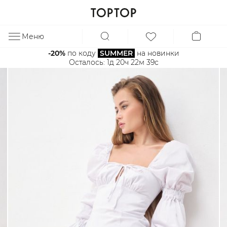
Меню
ЗА
-20%
 по коду 
SUMMER
 на новинки
Осталось: 
1д 20ч 22м 38с