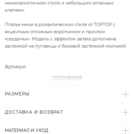
минималистичном стиле и небольшим атласным
клатчем».
Платье-мини в романтическом стиле от TOPTOP с
акцентным отложным воротником и принтом
«сердечки». Модель с эффектом запа́ха дополнена
застежкой на пуговицы и боковой застежкой-молнией.
Артикул
Читать дальше
2008723051291
Детали
РАЗМЕРЫ
– Произведено по индивидуальному заказу и под
контролем бренда: Киргизия;
ДОСТАВКА И ВОЗВРАТ
– Дизайн: Санкт-Петербург, Россия;
– Приталенный крой с эффектом запа́ха;
МАТЕРИАЛ И УХОД
– Принт «сердечки»;