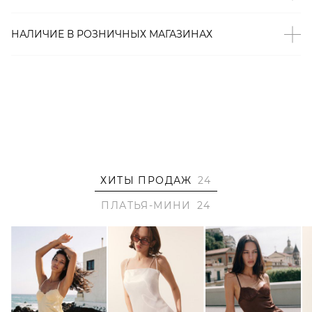
– Акцентный отложной воротник;
– Застежка на пуговицы и боковая застежка-молния;
НАЛИЧИЕ В
РОЗНИЧНЫХ
МАГАЗИНАХ
– В составе: 100% терилен – прочный, немнущийся
материал, который хорошо сохраняет форму и цвет.
Образ
На Станиславе размер XS, параметры 82/59/87, рост 174
см.
ХИТЫ ПРОДАЖ
24
ПЛАТЬЯ-МИНИ
24