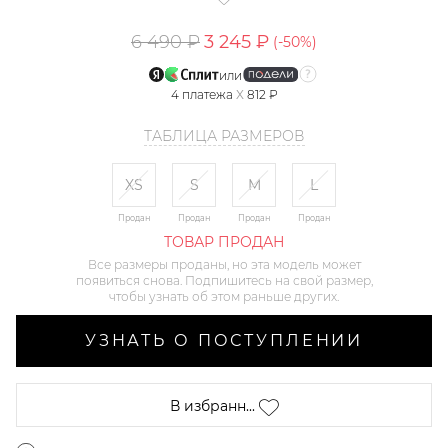
6 490 ₽
3 245 ₽
(-
50
%)
или
4
платежа
X
812 ₽
ТАБЛИЦА РАЗМЕРОВ
XS
S
M
L
Продан
Продан
Продан
Продан
ТОВАР ПРОДАН
Все размеры проданы, но эта модель может
появиться снова. Подпишитесь на свой размер,
чтобы узнать об этом раньше других.
УЗНАТЬ О ПОСТУПЛЕНИИ
В избранн...