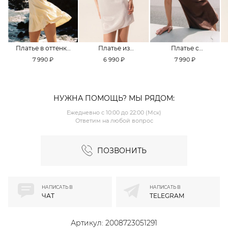
Платье в оттенке
Платье из
Платье с
Pale Banana
смесовой вискозы
кружевной
7 990 ₽
6 990 ₽
7 990 ₽
TOPTOP
TOPTOP
отделкой TOPTOP
НУЖНА ПОМОЩЬ? МЫ РЯДОМ:
Ежедневно с 10:00 до 22:00 (Мск)
Ответим на любой вопрос
ПОЗВОНИТЬ
НАПИСАТЬ В
НАПИСАТЬ В
ЧАТ
TELEGRAM
Артикул:
2008723051291