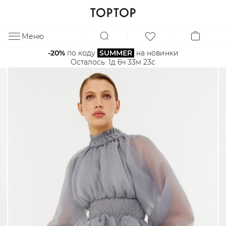
Меню
ЗА
-20%
 по коду 
SUMMER
 на новинки
Осталось: 
1д 6ч 33м 22с