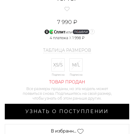
7 990 ₽
или
4
платежа
X
1 998 ₽
ТАБЛИЦА РАЗМЕРОВ
XS/S
M/L
Подписка
Подписка
ТОВАР ПРОДАН
Все размеры проданы, но эта модель может
появиться снова. Подпишитесь на свой размер,
чтобы узнать об этом раньше других.
УЗНАТЬ О ПОСТУПЛЕНИИ
В избранн...