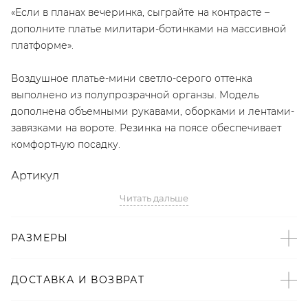
«Если в планах вечеринка, сыграйте на контрасте –
дополните платье милитари-ботинками на массивной
платформе».
Воздушное платье-мини светло-серого оттенка
выполнено из полупрозрачной органзы. Модель
дополнена объемными рукавами, оборками и лентами-
завязками на вороте. Резинка на поясе обеспечивает
комфортную посадку.
Артикул
Читать дальше
2008722990669
Детали
РАЗМЕРЫ
– Произведено по индивидуальному заказу и под
контролем бренда: Россия;
ДОСТАВКА И ВОЗВРАТ
– Дизайн: Санкт-Петербург, Россия;