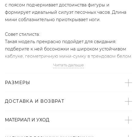
с поясом подчеркивает достоинства фигуры и
формирует идеальный силуэт песочных часов. Длина
мини соблазнительно приоткрывает ноги.
Совет стилиста:
Такая модель прекрасно подойдет для свидания:
подберите к ней босоножки на широком устойчивом
каблуке, геометричную мини-сумку в трендовом белом
оттенке и ультрамодные заколки с жемчужинами,
Читать дальше
которые поддержат принт на платье.
РАЗМЕРЫ
- Собственное производство TOPTOP STUDIO (Россия, г.
Санкт-Петербург);
- Принт в горошек – подиумный тренд FW’19 с показов
ДОСТАВКА И ВОЗВРАТ
Dolce & Gabbana и Celine;
- Пояс подчеркивает талию;
МАТЕРИАЛ И УХОД
- Длина мини акцентирует внимание на ногах;
- 100% терилен – немнущийся и износостойкий