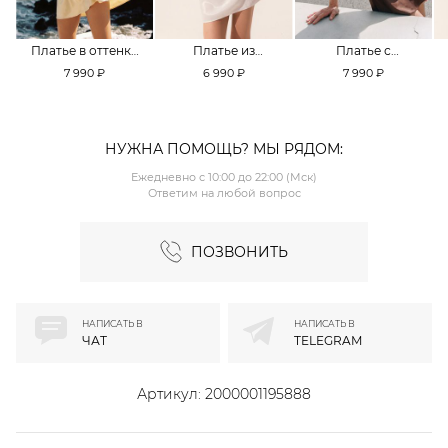
Платье в оттенке
Платье из
Платье с
Pale Banana
смесовой вискозы
кружевной
7 990 ₽
6 990 ₽
7 990 ₽
TOPTOP
TOPTOP
отделкой TOPTOP
НУЖНА ПОМОЩЬ? МЫ РЯДОМ:
Ежедневно с 10:00 до 22:00 (Мск)
Ответим на любой вопрос
ПОЗВОНИТЬ
НАПИСАТЬ В
НАПИСАТЬ В
ЧАТ
TELEGRAM
Артикул:
2000001195888