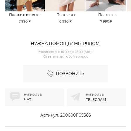
Платье в оттенке
Платье из
Платье с
Pale Banana
смесовой вискозы
кружевной
7 990 ₽
6 990 ₽
7 990 ₽
TOPTOP
TOPTOP
отделкой TOPTOP
НУЖНА ПОМОЩЬ? МЫ РЯДОМ:
Ежедневно с 10:00 до 22:00 (Мск)
Ответим на любой вопрос
ПОЗВОНИТЬ
НАПИСАТЬ В
НАПИСАТЬ В
ЧАТ
TELEGRAM
Артикул:
2000001105566