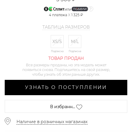
или
4
платежа
X
1 325 ₽
ТАБЛИЦА РАЗМЕРОВ
XS/S
M/L
Подписка
Подписка
ТОВАР ПРОДАН
Все размеры проданы, но эта модель может
появиться снова. Подпишитесь на свой размер,
чтобы узнать об этом раньше других.
УЗНАТЬ О ПОСТУПЛЕНИИ
В избранн...
Наличие в розничных магазинах