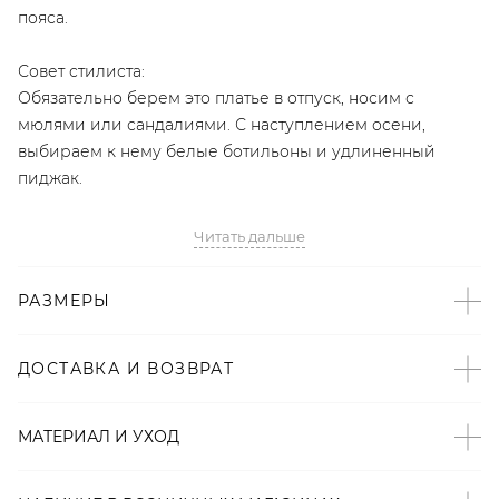
пояса.
Совет стилиста:
Обязательно берем это платье в отпуск, носим с
мюлями или сандалиями. С наступлением осени,
выбираем к нему белые ботильоны и удлиненный
пиджак.
- Эксклюзивный бренд LYYKTEAM;
Читать дальше
- Универсальный крой на запáх;
- Короткий рукав с подворотом;
РАЗМЕРЫ
- Декор воланом подчеркивает романтический стиль
платья.
ДОСТАВКА И ВОЗВРАТ
Образ
На Тане размер XS/S, параметры 84/63/89, рост 170 см.
МАТЕРИАЛ И УХОД
Артикул