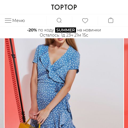
Меню
ЗА
-20%
 по коду 
SUMMER
 на новинки
Осталось: 
1д 23ч 21м 15с