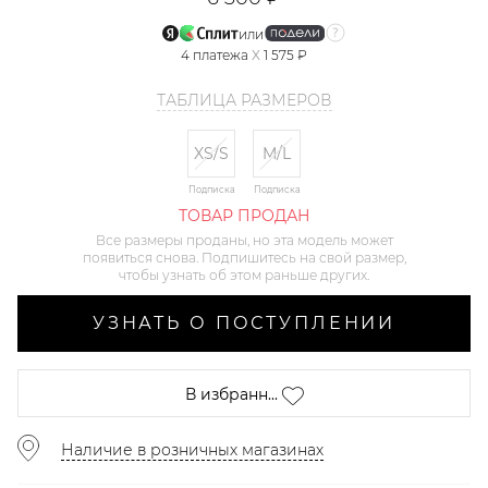
или
4
платежа
X
1 575 ₽
ТАБЛИЦА РАЗМЕРОВ
XS/S
M/L
Подписка
Подписка
ТОВАР ПРОДАН
Все размеры проданы, но эта модель может
появиться снова. Подпишитесь на свой размер,
чтобы узнать об этом раньше других.
УЗНАТЬ О ПОСТУПЛЕНИИ
В избранн...
Наличие в розничных магазинах