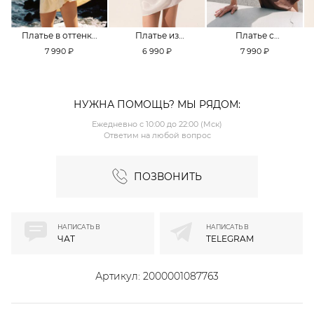
Платье в оттенке
Платье из
Платье с
Pale Banana
смесовой вискозы
кружевной
7 990 ₽
6 990 ₽
7 990 ₽
TOPTOP
TOPTOP
отделкой TOPTOP
НУЖНА ПОМОЩЬ? МЫ РЯДОМ:
Ежедневно с 10:00 до 22:00 (Мск)
Ответим на любой вопрос
ПОЗВОНИТЬ
НАПИСАТЬ В
НАПИСАТЬ В
ЧАТ
TELEGRAM
Артикул:
2000001087763