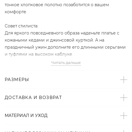
тонкое хлопковое полотно позаботится о вашем
комфорте.
Совет стилиста:
Для яркого повседневного образа наденьте платье с
кожаными кедами и джинсовой курткой. А на
праздничный ужин дополните его длинными серьгами
и туфлями на высоком каблуке.
Читать дальше
- Эксклюзивный бренд LYYKTEAM;
- Фуксия – один из трендовых оттенков сезона по
РАЗМЕРЫ
версии Vogue и Buro 24/7;
- Свободный крой;
- Вырез на спине;
ДОСТАВКА И ВОЗВРАТ
- Длина мини;
- Рукава с манжетами на пуговицах.
МАТЕРИАЛ И УХОД
Образ