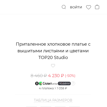
ВОЙТИ
Приталенное хлопковое платье с
вышитыми листьями и цветами
TOP20 Studio
8 460 ₽
4 230 ₽
(-
50
%)
или
4
платежа
X
1 058 ₽
ТАБЛИЦА РАЗМЕРОВ