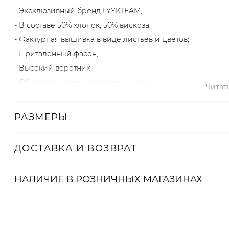
- Эксклюзивный бренд LYYKTEAM;
- В составе 50% хлопок, 50% вискоза;
- Фактурная вышивка в виде листьев и цветов;
- Приталенный фасон;
- Высокий воротник;
- Оборки на груди, воротнике и подоле;
Читат
- Расклешенные манжеты.
РАЗМЕРЫ
Образ
На Тане размер S, параметры 84/63/89, рост 170 см.
ДОСТАВКА И ВОЗВРАТ
Артикул
НАЛИЧИЕ В
РОЗНИЧНЫХ
МАГАЗИНАХ
2000001072837