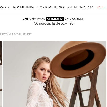
СУАРЫ
КОСМЕТИКА
TOPTOP STUDIO
ХИТЫ ПРОДАЖ
SALE
-20%
 по коду 
SUMMER
 на новинки
Осталось: 
1д 3ч 52м 18с
ЦВЕТАМИ TOP20 STUDIO