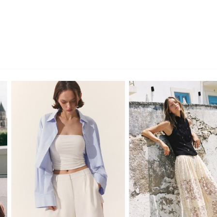
XS
S
M
L
XS
S
M
L