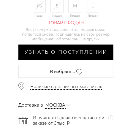
XS
S
M
L
Продан
Продан
Продан
Продан
ТОВАР ПРОДАН
Все размеры проданы, но эта модель может
появиться снова. Подпишитесь на свой размер,
чтобы узнать об этом раньше других.
УЗНАТЬ О ПОСТУПЛЕНИИ
В избранн...
Наличие в розничных магазинах
Доставка в
МОСКВА
В пунктах выдачи бесплатно при
заказе от 6 тыс. ₽