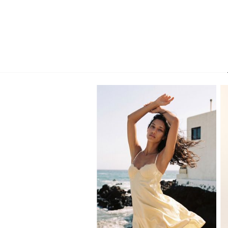
XS
S
M
L