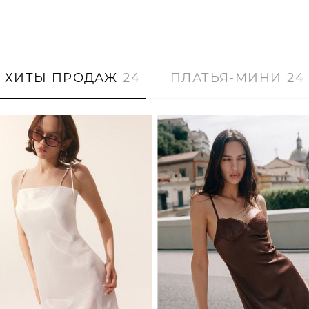
ХИТЫ ПРОДАЖ
24
ПЛАТЬЯ-МИНИ
24
XS
S
M
L
XS
S
M
L