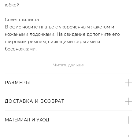
юбкой.
Совет стилиста:
В офис носите платье с укороченным жакетом и
кожаными лодочками. На свидание дополните его
широким ремнем, сияющими серьгами и
босоножками.
- Эксклюзивный бренд LYYKTEAM;
Читать дальше
- Пастельные оттенки – тренд сезона по версии Vogue и
Harper’s Bazaar;
РАЗМЕРЫ
- Приталенный фасон;
- V-образный вырез;
- Лиф с эффектом запáха;
ДОСТАВКА И ВОЗВРАТ
- В комплекте съемный тканевый пояс;
- Двухъярусная пышная юбка;
МАТЕРИАЛ И УХОД
- В составе 95% хлопок, 5% эластан.
Образ