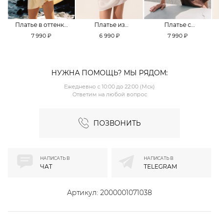
Платье в оттенке
Платье из
Платье с
Pale Banana
смесовой вискозы
кружевной
7 990 ₽
6 990 ₽
7 990 ₽
TOPTOP
TOPTOP
отделкой TOPTOP
НУЖНА ПОМОЩЬ? МЫ РЯДОМ:
Ежедневно с 10:00 до 22:00 (Мск)
Ответим на любой вопрос
ПОЗВОНИТЬ
НАПИСАТЬ В
НАПИСАТЬ В
ЧАТ
TELEGRAM
Артикул:
2000001071038