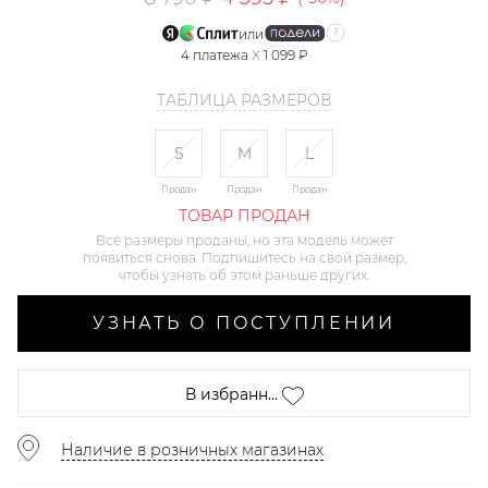
или
4
платежа
X
1 099 ₽
ТАБЛИЦА РАЗМЕРОВ
S
M
L
Продан
Продан
Продан
ТОВАР ПРОДАН
Все размеры проданы, но эта модель может
появиться снова. Подпишитесь на свой размер,
чтобы узнать об этом раньше других.
УЗНАТЬ О ПОСТУПЛЕНИИ
В избранн...
Наличие в розничных магазинах