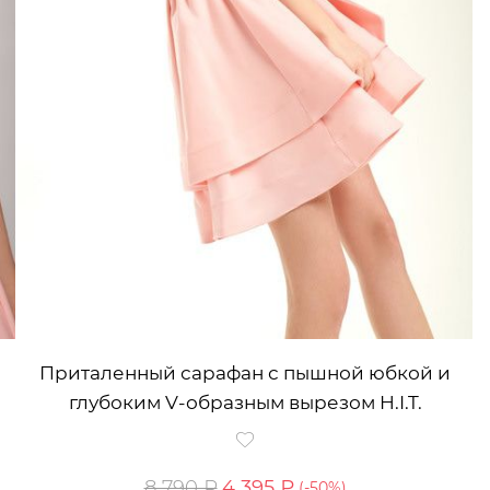
Приталенный сарафан с пышной юбкой и
глубоким V-образным вырезом H.I.T.
8 790 ₽
4 395 ₽
(-
50
%)