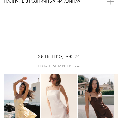
НАЛИЧИЕ В
РОЗНИЧНЫХ
МАГАЗИНАХ
На Тане размер S, параметры 84/63/89, рост 170 см.
Артикул
2000001071038
ХИТЫ ПРОДАЖ
24
ПЛАТЬЯ-МИНИ
24