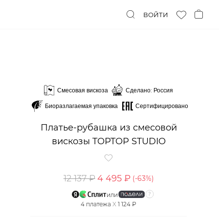
ВОЙТИ
Смесовая вискоза
Сделано: Россия
Биоразлагаемая упаковка
Сертифицировано
Платье-рубашка из смесовой
вискозы TOPTOP STUDIO
12 137 ₽
4 495 ₽
(-
63
%)
или
4
платежа
X
1 124 ₽